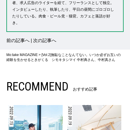
者、求人広告のライターを経て、フリーランスとして独立。
インタビューしたり、執筆したり、平日の昼間にゴロゴロし
たりしている。肉食・ビール党・猫背。カフェと落語が好
き。
前の記事へ
|
次の記事へ
Mo:take MAGAZINE
>
[Vol.2]無駄なことなんてない。いつか必ずお互いの
経験を生かせるときがくる シモキタシマイ 中村典さん、中村真さん
RECOMMEND
おすすめ記事
2022.09.15
2023.09.19