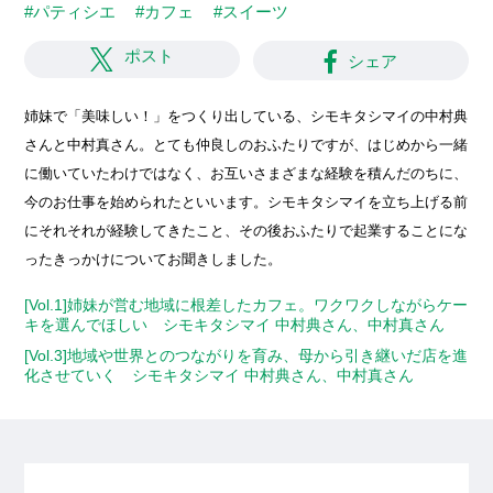
#パティシエ
#カフェ
#スイーツ
ポスト
シェア
姉妹で「美味しい！」をつくり出している、シモキタシマイの中村典
さんと中村真さん。とても仲良しのおふたりですが、はじめから一緒
に働いていたわけではなく、お互いさまざまな経験を積んだのちに、
今のお仕事を始められたといいます。シモキタシマイを立ち上げる前
にそれそれが経験してきたこと、その後おふたりで起業することにな
ったきっかけについてお聞きしました。
[Vol.1]姉妹が営む地域に根差したカフェ。ワクワクしながらケー
キを選んでほしい シモキタシマイ 中村典さん、中村真さん
[Vol.3]地域や世界とのつながりを育み、母から引き継いだ店を進
化させていく シモキタシマイ 中村典さん、中村真さん