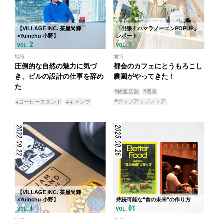
【VILLAGE INC. 茶屋尚輝
「出張！ハマラノーエンPOPUP」
×Yuinchu 小野】
レポート
2
1
VOL.
VOL.
地域
地域
圧倒的な自然の魅力に気づ
都会のカフェにとうもろこし
き、ビルの設計の仕事を辞め
農園がやってきた！
た
#物販店舗
#農業
#ポップアップストア
#コーヒースタンド
#キャンプ
2022.09.22
2025.08.26
【VILLAGE INC. 茶屋尚輝
×Yuinchu 小野】
持続可能な"食の未来"の作り方
4
01
VOL.
VOL.