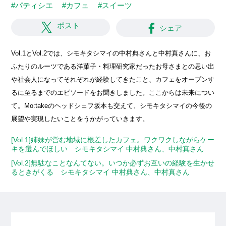
#パティシエ
#カフェ
#スイーツ
ポスト
シェア
Vol.1とVol.2では、シモキタシマイの中村典さんと中村真さんに、お
ふたりのルーツである洋菓子・料理研究家だったお母さまとの思い出
や社会人になってそれぞれが経験してきたこと、カフェをオープンす
るに至るまでのエピソードをお聞きしました。ここからは未来につい
て。Mo:takeのヘッドシェフ坂本も交えて、シモキタシマイの今後の
展望や実現したいことをうかがっていきます。
[Vol.1]姉妹が営む地域に根差したカフェ。ワクワクしながらケー
キを選んでほしい シモキタシマイ 中村典さん、中村真さん
[Vol.2]無駄なことなんてない。いつか必ずお互いの経験を生かせ
るときがくる シモキタシマイ 中村典さん、中村真さん