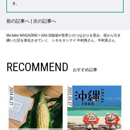
き。
前の記事へ
|
次の記事へ
Mo:take MAGAZINE
>
[Vol.3]地域や世界とのつながりを育み、母から引き
継いだ店を進化させていく シモキタシマイ 中村典さん、中村真さん
RECOMMEND
おすすめ記事
2024.06.21
2025.05.27