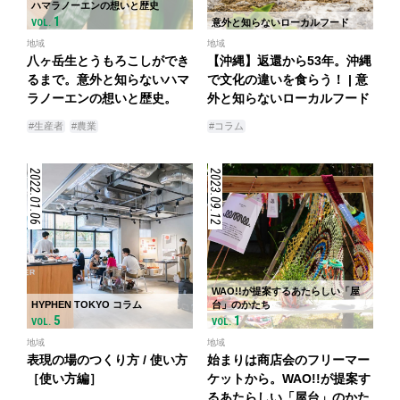
ハマラノーエンの想いと歴史
1
VOL.
意外と知らないローカルフード
地域
地域
八ヶ岳生とうもろこしができ
【沖縄】返還から53年。沖縄
るまで。意外と知らないハマ
で文化の違いを食らう！ | 意
ラノーエンの想いと歴史。
外と知らないローカルフード
#生産者
#農業
#コラム
2022.01.06
2023.09.12
WAO!!が提案するあたらしい「屋
HYPHEN TOKYO コラム
台」のかたち
5
1
VOL.
VOL.
地域
地域
表現の場のつくり方 / 使い方
始まりは商店会のフリーマー
［使い方編］
ケットから。WAO!!が提案す
るあたらしい「屋台」のかた