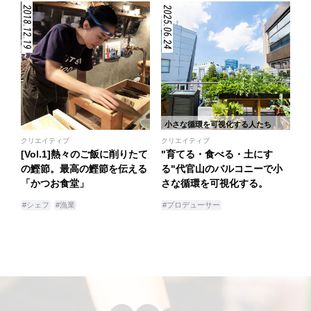
2018.12.19
2025.06.24
小さな循環を可視化する人たち
クリエイティブ
クリエイティブ
[Vol.1]熱々のご飯に削りたて
"育てる・食べる・土にす
の鰹節。最高の鰹節を伝える
る"代官山のバルコニーで小
「かつお食堂」
さな循環を可視化する。
#シェフ
#漁業
#プロデューサー