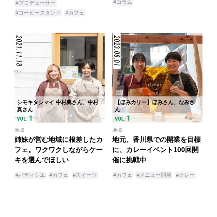
#コラム
#プロデューサー
#コーヒースタンド
#カフェ
2021.11.18
2023.08.01
シモキタシマイ 中村典さん、中村
【ほみカリー】ほみさん、なみさ
真さん
ん
1
1
VOL.
VOL.
地域
地域
姉妹が営む地域に根差したカ
地元、香川県での開業を目標
フェ。ワクワクしながらケー
に、カレーイベント100回開
キを選んでほしい
催に挑戦中
#パティシエ
#カフェ
#スイーツ
#カフェ
#メニュー開発
#カレー