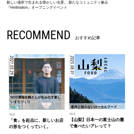
新しい場所で生まれる懐かしい光景。 新たなコミュニティ拠点
『Hintmation』オープニングイベント
RECOMMEND
おすすめ記事
2021.05.29
2025.08.01
NOD溝端友輔さんが生み出す新し
いまちづくり
1
意外と知らないローカルフード
VOL.
地域
地域
【山梨】日本一の富士山の麓
「食」を起点に、新しいお店
で食べたいアレって？
の形をつくっていく。