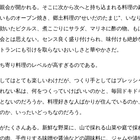
親会が開かれる。そこに次から次へと持ち込まれる料理の
いものオーブン焼き、郷土料理の
“
せいだのたまじ
”
、いな
効いたピクルス、煮こごりにサラダ、マリネに酢の物。も
会とは思えない。センス良く盛り付けられ、味付けも絶妙
トランにも引けを取らないおいしさと華やかさだ。
ち寄り料理のレベルが高すぎるのである。
してはとても楽しいわけだが、つくり手としてはプレッシ
れない私は、何をつくっていけばいいのかと、毎回ドキド
とないのだろうか。料理好きな人ばかりが住んでいるのか
のか、いったいどっちなのだろう。
がたくさんある。新鮮な野菜に、山で採れる山菜や庭で採
の肉、手作りする味噌や醤油などの調味料に、ジャムや漬