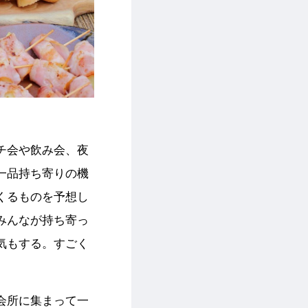
チ会や飲み会、夜
一品持ち寄りの機
くるものを予想し
みんなが持ち寄っ
気もする。すごく
会所に集まって一