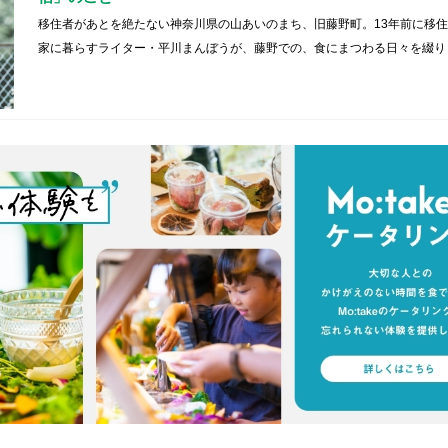
移住者があとを絶たない神奈川県の山あいのまち、旧藤野町。13年前に移
家に暮らすライター・平川まんぼうが、藤野での、食にまつわる日々を綴り