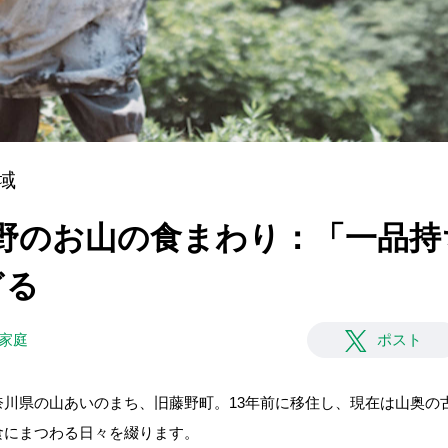
域
藤野のお山の食まわり：「一品持
ぎる
#家庭
ポスト
奈川県の山あいのまち、旧藤野町。13年前に移住し、現在は山奥の
食にまつわる日々を綴ります。