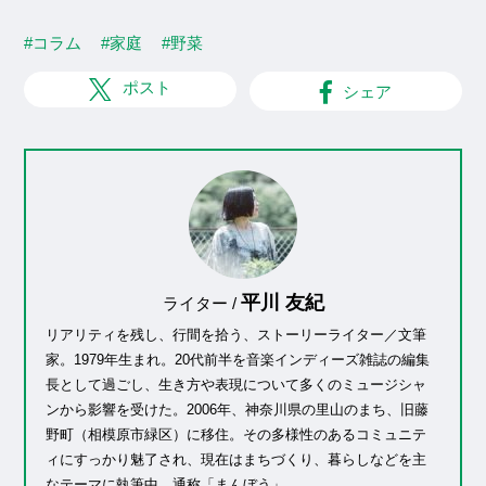
#コラム
#家庭
#野菜
ポスト
シェア
平川 友紀
ライター /
リアリティを残し、行間を拾う、ストーリーライター／文筆
家。1979年生まれ。20代前半を音楽インディーズ雑誌の編集
長として過ごし、生き方や表現について多くのミュージシャ
ンから影響を受けた。2006年、神奈川県の里山のまち、旧藤
野町（相模原市緑区）に移住。その多様性のあるコミュニテ
ィにすっかり魅了され、現在はまちづくり、暮らしなどを主
なテーマに執筆中。通称「まんぼう」。