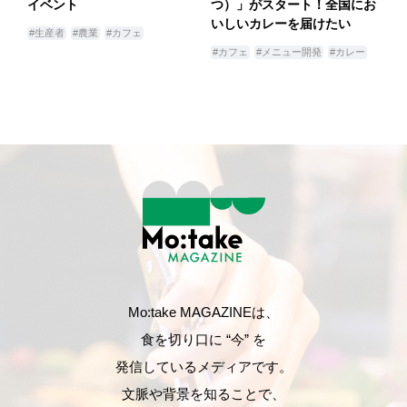
イベント
つ）」がスタート！全国にお
いしいカレーを届けたい
#生産者
#農業
#カフェ
#カフェ
#メニュー開発
#カレー
Mo:take MAGAZINEは、
食を切り口に “今” を
発信しているメディアです。
文脈や背景を知ることで、