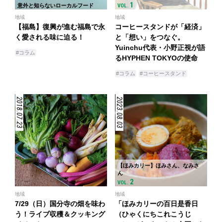
1
意外と知らないローカルフード
VOL.
地域
地域
【福島】復興が進む福島で永
コーヒースタンドが「経済」
く愛される味に迫る！
と「想い」をつなぐ。
Yuinchu代表・小野正視が語
#コラム
るHYPHEN TOKYOの使命
#コラム
#コーヒースタンド
2018.07.23
2023.08.03
【ほみカリー】ほみさん、なみさ
ん
2
VOL.
地域
地域
7/29（日）国分寺の畑を味わ
「ほみカリーの百日是香日
う！ライブ収穫＆クッキング
（ひゃくにちこれこうじ