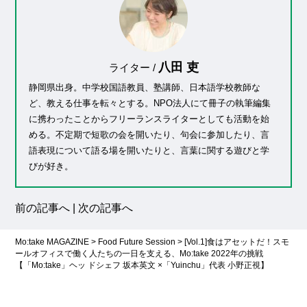
八田 吏
ライター /
静岡県出身。中学校国語教員、塾講師、日本語学校教師な
ど、教える仕事を転々とする。NPO法人にて冊子の執筆編集
に携わったことからフリーランスライターとしても活動を始
める。不定期で短歌の会を開いたり、句会に参加したり、言
語表現について語る場を開いたりと、言葉に関する遊びと学
びが好き。
前の記事へ
|
次の記事へ
Mo:take MAGAZINE
>
Food Future Session
>
[Vol.1]食はアセットだ！スモ
ールオフィスで働く人たちの一日を支える、Mo:take 2022年の挑戦
【「Mo:take」ヘッ ドシェフ 坂本英文 ×「Yuinchu」代表 小野正視】