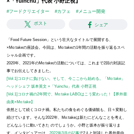
×「Yuinchu」代表 小野正視】
#フードクリエイター
#カフェ
#メニュー開発
ポスト
シェア
「Food Future Session」という壮大なタイトルで展開する、
×Mo:takeの座談会。今回は、Mo:takeの1年間の活動を振り返るスペ
シャル企画です。
2020年、2021年のMo:takeの活動については、これまで2回の対談記
事でお伝えしてきました。
[Vol.1]コロナに負けない。そして、今ここから始める。「Mo:take」
ヘッドシェフ 坂本英文 ×「Yuinchu」代表 小野正視
[Vol.1]コロナ禍の2年間で、Mo:take LABOはこう変わった！【界外亜
由美×Mo:take】
依然として続くコロナ禍。私たちの食をめぐる価値観も、日々変動し
続けています。そんな2022年、Mo:takeは新たにどんなことを考え、
どんなふうに動いてきた のでしょうか。小野と坂本が振り返りま
す。インタビュアーは、
2022年3月の記事
で2人と対談した界外亜由