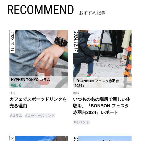
RECOMMEND
おすすめ記事
2022.01.11
2024.12.17
HYPHEN TOKYO コラム
『BONBON フェスタ赤羽台
6
VOL.
2024』
地域
地域
カフェでスポーツドリンクを
いつものあの場所で新しい体
売る理由
験を。『BONBON フェスタ
赤羽台2024』レポート
#コラム
#コーヒースタンド
#イベント