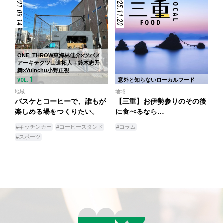
2021.09.14
2025.11.20
ONE_THROW東海林佳介×ツバメ
アーキテクツ山道拓人＋鈴木志乃
舞×Yuinchu小野正視
1
VOL.
意外と知らないローカルフード
地域
地域
バスケとコーヒーで、誰もが
【三重】お伊勢参りのその後
楽しめる場をつくりたい。
に食べるなら…
#キッチンカー
#コーヒースタンド
#コラム
#スポーツ