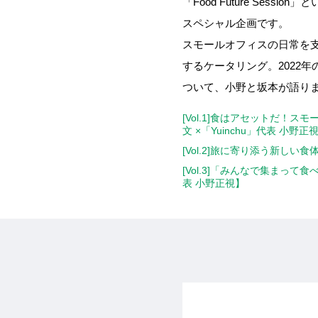
「Food Future Ses
スペシャル企画です。
スモールオフィスの日常を
するケータリング。2022
ついて、小野と坂本が語り
[Vol.1]食はアセットだ！スモ
文 ×「Yuinchu」代表 小野正
[Vol.2]旅に寄り添う新しい食
[Vol.3]「みんなで集まって
表 小野正視】