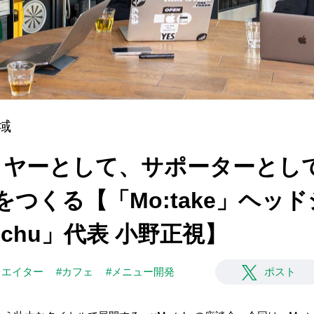
域
]プレイヤーとして、サポーターとし
をつくる【「Mo:take」ヘッド
inchu」代表 小野正視】
リエイター
#カフェ
#メニュー開発
ポスト