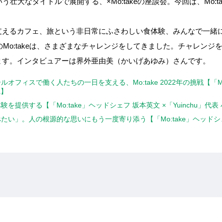
sion」という壮大なタイトルで展開する、×Mo:takeの座談会。今回は、Mo
支えるカフェ、旅という非日常にふさわしい食体験、みんなで一緒
年のMo:takeは、さまざまなチャレンジをしてきました。チャレン
ます。インタビュアーは界外亜由美（かいげあゆみ）さんです。
ールオフィスで働く人たちの一日を支える、Mo:take 2022年の挑戦【「Mo
視】
体験を提供する【「Mo:take」ヘッドシェフ 坂本英文 ×「Yuinchu」代
食べたい」。人の根源的な思いにもう一度寄り添う【「Mo:take」ヘッドシェフ