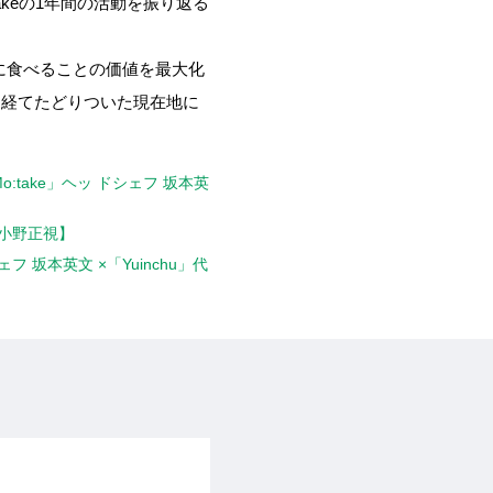
:takeの1年間の活動を振り返る
に食べることの価値を最大化
ジを経てたどりついた現在地に
:take」ヘッ ドシェフ 坂本英
表 小野正視】
 坂本英文 ×「Yuinchu」代