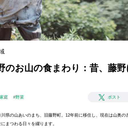
域
野のお山の食まわり：昔、藤野
#家庭
#野菜
ポスト
奈川県の山あいのまち、旧藤野町。12年前に移住し、現在は山奥の
食にまつわる日々を綴ります。