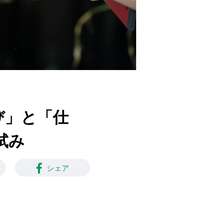
遊び」と「仕
の試み
シェア