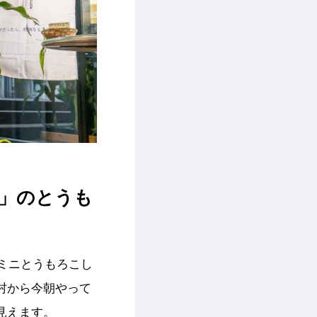
」のとうも
たミニとうもろこし
村から今朝やって
見えます。