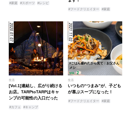
#家庭
#スポーツ
#レシピ
#フードクリエイター
#家庭
2020.01.07
2021.11.02
#ごはん盛れたから見て：お父さん
メシ
2
VOL.
生活
生活
[Vol.1]連結し、広がり続ける
いつもの“つまみ”が、子ども
お店。TARPtoTARPはキャ
が喜ぶスープになった！
ンプの可能性の入口だった
#フードクリエイター
#家庭
#カフェ
#キャンプ