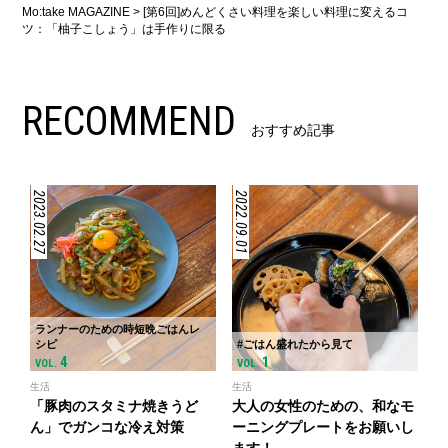
Mo:take MAGAZINE
>
[第6回]めんどくさい料理を楽しい料理に変えるコ
ツ：「柚子こしょう」は手作りに限る
RECOMMEND
おすすめ記事
2023.02.27
2022.09.01
ランナーのための時短晩ごはんレ
シピ
#ごはん盛れたから見て
4
1
VOL.
VOL.
生活
生活
「豚肉のスタミナ焼きうど
大人の女性のための、和なモ
ん」でガンコな冷え対策
ーニングプレートをお願いし
ます！