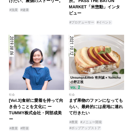
けたい、裏側のストーリー。
所。 PASS THE BATON
MARKET「米惣動」インタ
#漁業
#健康
ビュー
#プロデューサー
#イベント
2019.08.06
2021.10.12
Unsungs&Web 有井誠 × Yuinchu
小野正視
2
VOL.
社会
社会
[Vol.3]食材に愛着を持って向
まず果物のファンになっても
き合うことを文化に ー
らい、最終的には産地に連れ
TUMMY株式会社・阿部成美
て行きたい
ー
#農業
#メニュー開発
#ポップアップストア
#農業
#野菜