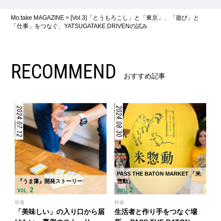
Mo:take MAGAZINE
>
[Vol.3]「とうもろこし」と「東京」、「遊び」と
「仕事」をつなぐ、YATSUGATAKE DRIVENの試み
RECOMMEND
おすすめ記事
2024.07.12
2024.08.30
PASS THE BATON MARKET 「米
『うま藻』開発ストーリー
惣動」
2
2
VOL.
VOL.
社会
社会
「美味しい」の入り口から届
生活者と作り手をつなぐ場