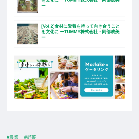
を文化に ーTUMMY株式会社・阿部成美
ー
[Vol.2]食材に愛着を持って向き合うこと
を文化に ーTUMMY株式会社・阿部成美
ー
#農業
#野菜