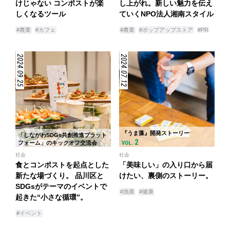
けじゃない コンポストが楽
し上がれ。新しい魅力を伝え
しくなるツール
ていくNPO法人湘南スタイル
#農業
#カフェ
#農業
#ポップアップストア
#PR
2024.09.25
2024.07.12
『うま藻』開発ストーリー
「しながわSDGs共創推進プラット
2
フォーム」のキックオフ交流会
VOL.
社会
社会
食とコンポストを起点とした
「美味しい」の入り口から届
新たな場づくり。 品川区と
けたい、裏側のストーリー。
SDGsがテーマのイベントで
#漁業
#健康
起きた“小さな循環”。
#イベント