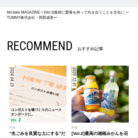
Mo:take MAGAZINE
>
[Vol.3]食材に愛着を持って向き合うことを文化に ー
TUMMY株式会社・阿部成美ー
RECOMMEND
おすすめ記事
2024.04.23
2020.12.01
コンポストを場づくりのニュース
タンダードに。
2
VOL.
社会
社会
“生ごみを良質な土にする”だ
[Vol.2]最高の湘南みかんを召