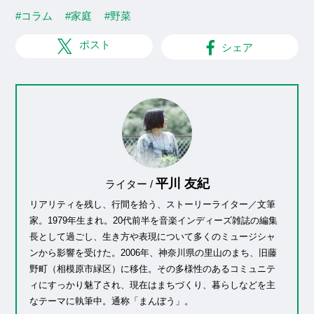
#コラム
#家庭
#野菜
ポスト
シェア
平川 友紀
ライター /
リアリティを残し、行間を拾う、ストーリーライター／文筆
家。1979年生まれ。20代前半を音楽インディーズ雑誌の編集
長として過ごし、生き方や表現について多くのミュージシャ
ンから影響を受けた。2006年、神奈川県の里山のまち、旧藤
野町（相模原市緑区）に移住。その多様性のあるコミュニテ
ィにすっかり魅了され、現在はまちづくり、暮らしなどを主
なテーマに執筆中。通称「まんぼう」。