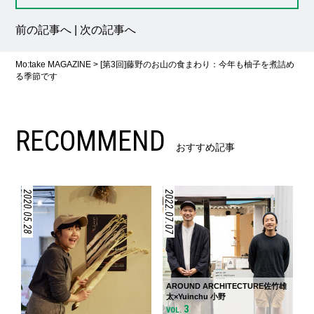
前の記事へ
|
次の記事へ
Mo:take MAGAZINE
>
[第3回]藤野のお山の食まわり：今年も柚子を煮詰め
る季節です
RECOMMEND
おすすめ記事
2020.05.28
2022.07.07
AROUND ARCHITECTURE佐竹雄
太×Yuinchu 小野
3
VOL.