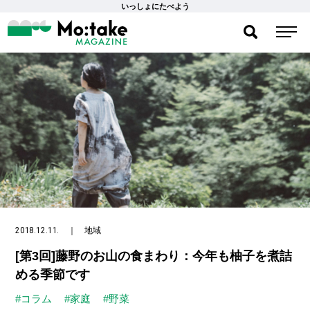
いっしょにたべよう
2018.12.11.
｜
地域
[第3回]藤野のお山の食まわり：今年も柚子を煮詰
める季節です
#コラム
#家庭
#野菜