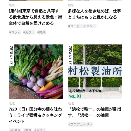
地域
地域
[第6回]東京で自然と共存す
多様な人を巻き込めば、仕事
る飲食店から見える景色：街
とまちはもっと豊かになる
全体で自然を受けとめる
#コーヒースタンド
#コラム
#カフェ
#野菜
2018.07.23
2025.09.18
村松製油所・木下伸弥
03
VOL.
地域
地域
7/29（日）国分寺の畑を味わ
「浜松で唯一」の油屋が目指
う！ライブ収穫＆クッキング
す、「浜松一」の油屋
イベント
#プロデューサー
#生産者
#農業
#カフェ