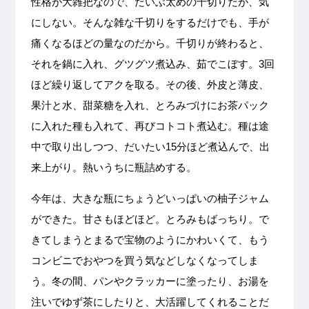
性格が大雑把なので、だいぶ太めの千切りだが、気
にしない。そんな雑な千切りをするだけでも、手が
痛くなるほどの量なのだから。千切りが終わると、
それを鍋に入れ、グツグツ煮込み、茹でこぼす。3回
ほど繰り返してアクを取る。その後、外皮と薄皮、
果汁と水、甜菜糖を入れ、とろみづけにお茶パック
に入れた種も入れて、再びコトコト煮込む。種は途
中で取り出しつつ、だいたい15分ほど煮込んで、出
来上がり。熱いうちに瓶詰めする。
今年は、大きな瓶にちょうどいっぱいの柚子ジャム
ができた。甘さもほどほど。とろみもばっちり。で
きてしまうとまるで宝物のようにかわいくて、もう
コンビニでおやつを買う気などしなくなってしま
う。冬の間、パンやクラッカーに塗ったり、お湯を
注いでゆず茶にしたりと、大活躍してくれることだ