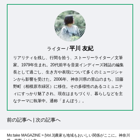
平川 友紀
ライター /
リアリティを残し、行間を拾う、ストーリーライター／文筆
家。1979年生まれ。20代前半を音楽インディーズ雑誌の編集
長として過ごし、生き方や表現について多くのミュージシャ
ンから影響を受けた。2006年、神奈川県の里山のまち、旧藤
野町（相模原市緑区）に移住。その多様性のあるコミュニテ
ィにすっかり魅了され、現在はまちづくり、暮らしなどを主
なテーマに執筆中。通称「まんぼう」。
前の記事へ
|
次の記事へ
Mo:take MAGAZINE
>
[Vol.3]農家も地域もおいしい関係がここに。神奈川