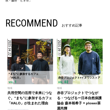
県・藤野「ビオ市」
RECOMMEND
おすすめ記事
2025.04.22
2025.09.11
“まち”に参加するカフェ
「HALO」
赤谷プロジェクト×イヌワシストア
1
02
VOL.
VOL.
地域
地域
共用空間の活用で未来につな
赤谷プロジェクトでつなが
ぐ。“まち”に参加するカフェ
る・つなげるー日本自然保護
「HALO」が生まれた理由
協会 森本裕希子 × plower茶
屋尚輝