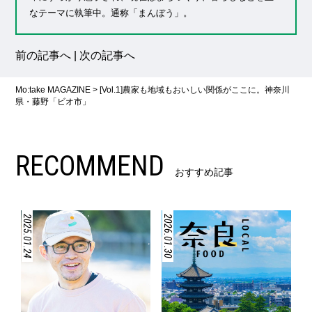
なテーマに執筆中。通称「まんぼう」。
前の記事へ
|
次の記事へ
Mo:take MAGAZINE
>
[Vol.1]農家も地域もおいしい関係がここに。神奈川
県・藤野「ビオ市」
RECOMMEND
おすすめ記事
2025.01.24
2026.01.30