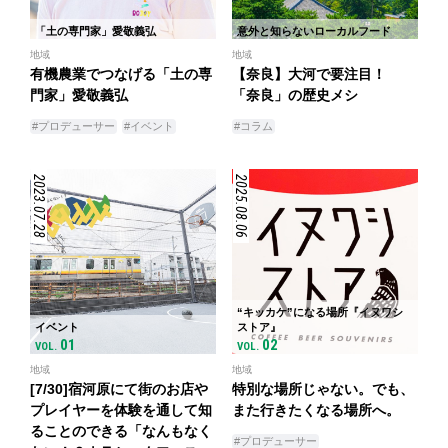
「土の専門家」愛敬義弘
意外と知らないローカルフード
地域
地域
有機農業でつなげる「土の専
【奈良】大河で要注目！
門家」愛敬義弘
「奈良」の歴史メシ
#プロデューサー
#イベント
#コラム
2023.07.28
2025.08.06
“キッカケ”になる場所『イヌワシ
イベント
ストア』
01
02
VOL.
VOL.
地域
地域
[7/30]宿河原にて街のお店や
特別な場所じゃない。でも、
プレイヤーを体験を通して知
また行きたくなる場所へ。
ることのできる「なんもなく
#プロデューサー