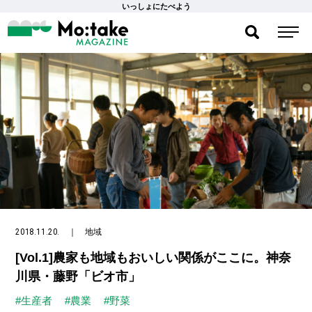
いっしょにたべよう
2018.11.20.
｜
地域
[Vol.1]農家も地域もおいしい関係がここに。神奈
川県・藤野「ビオ市」
#生産者
#農業
#野菜