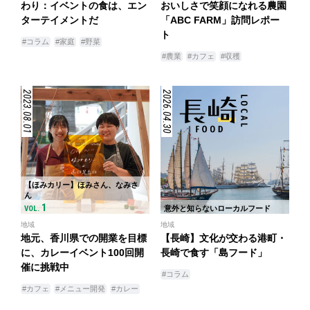
わり：イベントの食は、エン
おいしさで笑顔になれる農園
ターテイメントだ
「ABC FARM」訪問レポー
ト
#コラム
#家庭
#野菜
#農業
#カフェ
#収穫
2023.08.01
2026.04.30
【ほみカリー】ほみさん、なみさ
ん
1
VOL.
意外と知らないローカルフード
地域
地域
地元、香川県での開業を目標
【長崎】文化が交わる港町・
に、カレーイベント100回開
長崎で食す「島フード」
催に挑戦中
#コラム
#カフェ
#メニュー開発
#カレー