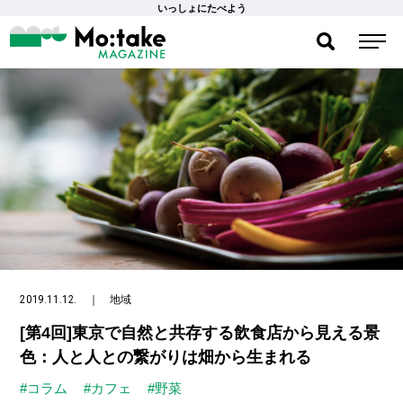
いっしょにたべよう
2019.11.12.
｜
地域
[第4回]東京で自然と共存する飲食店から見える景
色：人と人との繋がりは畑から生まれる
#コラム
#カフェ
#野菜