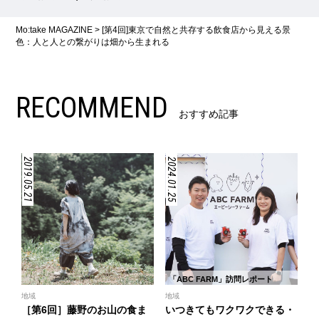
Mo:take MAGAZINE
>
[第4回]東京で自然と共存する飲食店から見える景
色：人と人との繋がりは畑から生まれる
RECOMMEND
おすすめ記事
2019.05.21
2024.01.25
「ABC FARM」訪問レポート
地域
地域
［第6回］藤野のお山の食ま
いつきてもワクワクできる・