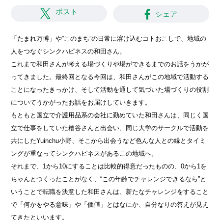
ポスト
シェア
「たまれ万博」や”このまち”の日常に溶け込むコトおこしで、地域の
人をつなぐシンクハピネスの和田さん。
これまで和田さんが考える場づくりや場ができるまでのお話をうかが
ってきました。最終回となる今回は、和田さんがこの地域で活動する
ことになったきっかけ、そして活動を通して気づいた場づくりの役割
についてうかがったお話をお届けしていきます。
もともと国立で介護用品系の会社に勤めていた和田さんは、同じく国
立で仕事をしていた糟谷さんと出会い、同じ大学のサークルで活動を
共にしたYuinchu小野、そこから出会うなど色んな人との縁とタイミ
ングが重なってシンクハピネスがあるこの地域へ。
それまで、1から10にすることは比較的得意だったものの、0から1を
ちゃんとつくったことがなく、“この年齢でチャレンジできるなら”と
いうことで転職を決意した和田さんは、新たなチャレンジをすること
で「何かをやる意味」や「価値」とはなにか、自分なりの答えが見え
てきたといいます。