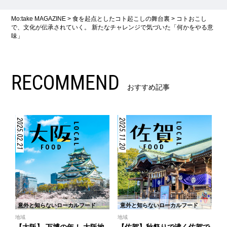
Mo:take MAGAZINE
>
食を起点としたコト起こしの舞台裏
>
コトおこし
で、文化が伝承されていく。 新たなチャレンジで気づいた「何かをやる意
味」
RECOMMEND
おすすめ記事
2025.02.21
2025.11.20
意外と知らないローカルフード
意外と知らないローカルフード
地域
地域
【大阪】 万博の年！ 大阪地
【佐賀】秋祭りで沸く佐賀で