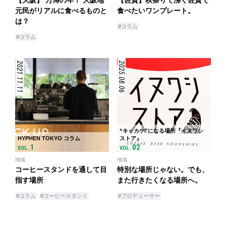
元民がリアルに食べるものと
食べたいワンプレート。
は？
#コラム
#コラム
2021.11.11
2025.08.06
“キッカケ”になる場所『イヌワシ
HYPHEN TOKYO コラム
ストア』
1
02
VOL.
VOL.
地域
地域
コーヒースタンドを通して目
特別な場所じゃない。でも、
指す場所
また行きたくなる場所へ。
#コラム
#コーヒースタンド
#プロデューサー