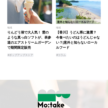
意外と知らないローカルフード
地域
地域
りんどう湖で大人気！ 雲の
【香川】うどん県に激震？
ような真っ白ソフトが、表参
今食べたいのはうどんじゃな
道のエアストリームガーデン
い？|意外と知らないローカ
で期間限定販売
ルフード
#ポップアップストア
#コラム