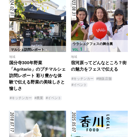
2024.02.01
2023.08.31
ウラシュクフェスの舞台裏
1
マルシェ訪問レポート
VOL.
地域
地域
国分寺300年野菜
宿河原ってどんなところ？街
「Agritario」のプチマルシェ
の魅力をフェスで伝える
訪問レポート 彩り豊かな体
#キッチンカー
#物販店舗
験で伝える野菜の美味しさと
#イベント
愉しさ
#キッチンカー
#農業
#イベント
2018.07.17
2025.05.07