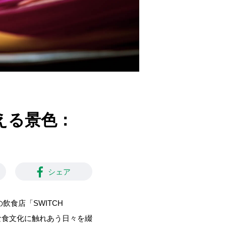
える景色：
シェア
食店「SWITCH
な食文化に触れあう日々を綴