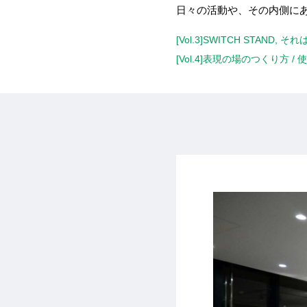
日々の活動や、その内側に
[Vol.3]SWITCH ST
[Vol.4]表現の場のつくり