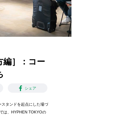
い方編］：コー
ち
シェア
ースタンドを起点にした場づ
は、HYPHEN TOKYOの