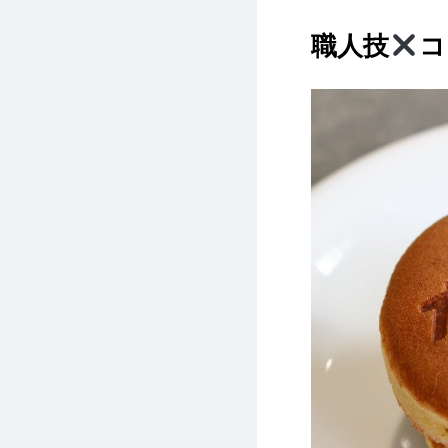
職人技
コ