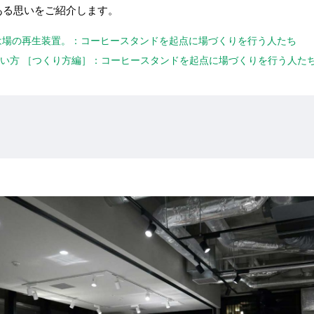
ある思いをご紹介します。
AND, それは場の再生装置。：コーヒースタンドを起点に場づくりを行う人たち
方 / 使い方 ［つくり方編］：コーヒースタンドを起点に場づくりを行う人た