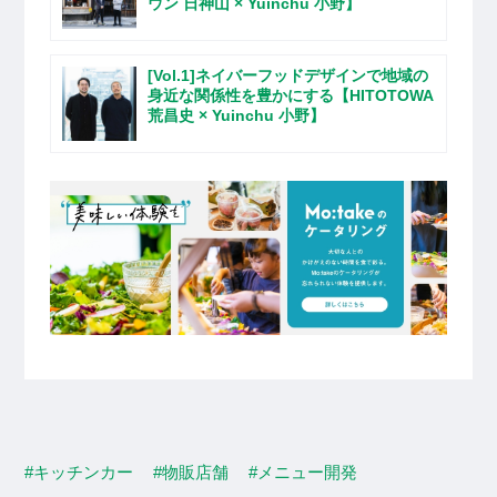
ウン 日神山 × Yuinchu 小野】
[Vol.1]ネイバーフッドデザインで地域の
身近な関係性を豊かにする【HITOTOWA
荒昌史 × Yuinchu 小野】
#キッチンカー
#物販店舗
#メニュー開発