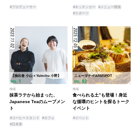
#プロデューサー
#キッチンカー
#メニュー開発
#スポーツ
2023.11.02
2025.12.05
【抽出舎 小山 × Yuinchu 小野】
ニューマチ×FARMSPOT
1
02
VOL.
VOL.
地域
地域
抹茶ラテから始まった、
食べられる土”も登場！身近
Japanese Teaのムーブメン
な循環のヒントを探るトーク
ト
イベント
#コーヒースタンド
#カフェ
#イベント
#日本茶