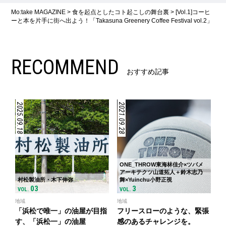
Mo:take MAGAZINE
>
食を起点としたコト起こしの舞台裏
>
[Vol.1]コーヒ
ーと本を片手に街へ出よう！「Takasuna Greenery Coffee Festival vol.2」
RECOMMEND
おすすめ記事
2025.09.18
2021.09.28
ONE_THROW東海林佳介×ツバメ
アーキテクツ山道拓人＋鈴木志乃
村松製油所・木下伸弥
舞×Yuinchu小野正視
03
3
VOL.
VOL.
地域
地域
「浜松で唯一」の油屋が目指
フリースローのような、緊張
す、「浜松一」の油屋
感のあるチャレンジを。