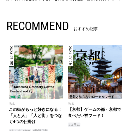
RECOMMEND
おすすめ記事
2023.06.08
2025.07.16
「Takasuna Greenery Coffee
Festival vol.2」
2
VOL.
意外と知らないローカルフード
地域
地域
この街がもっと好きになる！
【京都】ゲームの都・京都で
「人と人」「人と街」をつな
食べたい神フード！
ぐ4つの仕掛け
#コラム
#キッチンカー
#物販店舗