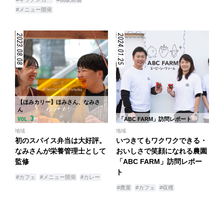
#メニュー開発
2023.08.08
2024.01.25
【ほみカリー】ほみさん、なみさ
ん
3
VOL.
「ABC FARM」訪問レポート
地域
地域
初のスパイス弁当は大好評。
いつきてもワクワクできる・
なみさんが栄養管理士として
おいしさで笑顔になれる農園
監修
「ABC FARM」訪問レポー
ト
#カフェ
#メニュー開発
#カレー
#農業
#カフェ
#収穫