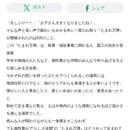
ポスト
シェア
「久しぶりー！」「お子さん大きくなりましたね！」
そんな声と笑い声で賑わいをみせる年に一度のお祭り『たまれ万博』
が開催されたのは6月のこと。
この『たまれ万博』は、医療・福祉事業に関わる人、図工の先生や音
楽家、
学生や地域の人たちなど、個性豊かな仲間のみんなで作りあげる大人
が楽しめる文化祭。
それぞれの想いを持った人たちでつくられるこの場所には、
地域住民だけでなく、他のエリアからも来場する人が多いようです。
懐かしい人と再会したり、新しい出会いがあったり、発見があったり
と、
初めて足を運んだ私も、もはや身内のような感覚になれるほど温かさ
を感じる場所でした。
色んな人が関わりながらも一体感をそこなわず、
でも個性豊かで“らしさ全開”の『たまれ万博』はどうやって生まれて