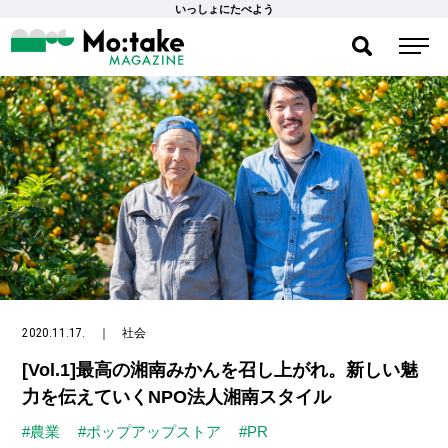
いっしょにたべよう
2020.11.17.
｜
社会
[Vol.1]最高の湘南みかんを召し上がれ。新しい魅
力を伝えていくNPO法人湘南スタイル
#農業
#ポップアップストア
#PR