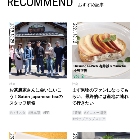
RECOMMEND
おすすめ記事
2019.10.29
2021.10.12
Unsungs&Web 有井誠 × Yuinchu
小野正視
2
VOL.
社会
社会
お茶農家さんに会いにいこ
まず果物のファンになっても
う！Satén japanese teaの
らい、最終的には産地に連れ
スタッフ研修
て行きたい
#バリスタ
#日本茶
#PR
#農業
#メニュー開発
#ポップアップストア