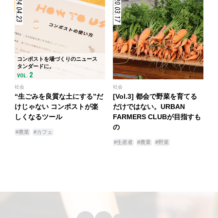
2024.04.23
2020.03.17
コンポストを場づくりのニュース
タンダードに。
2
VOL.
社会
社会
“生ごみを良質な土にする”だ
[Vol.3] 都会で野菜を育てる
けじゃない コンポストが楽
だけではない。URBAN
しくなるツール
FARMERS CLUBが目指すも
の
#農業
#カフェ
#生産者
#農業
#野菜