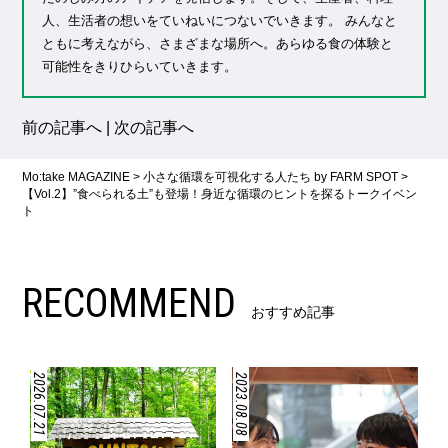
人、生活者の想いをていねいにつないでいきます。 みんなと
ともに考えながら、さまざまな場所へ。あらゆる食の体験と
可能性をきりひらいていきます。
前の記事へ
|
次の記事へ
Mo:take MAGAZINE
>
小さな循環を可視化する人たち by FARM SPOT
>
【Vol.2】”食べられる土”も登場！身近な循環のヒントを探るトークイベン
ト
RECOMMEND
おすすめ記事
2026.07.21
2023.08.08