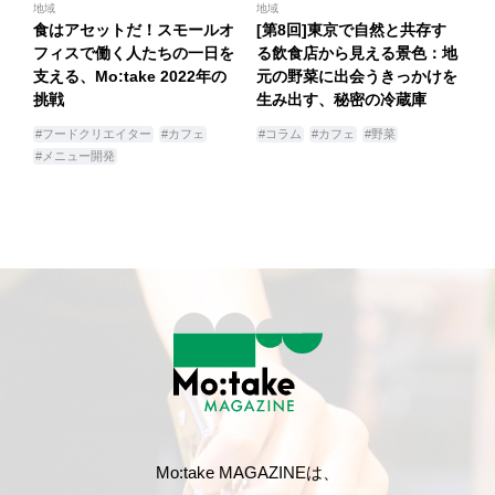
地域
地域
食はアセットだ！スモールオ
[第8回]東京で自然と共存す
フィスで働く人たちの一日を
る飲食店から見える景色：地
支える、Mo:take 2022年の
元の野菜に出会うきっかけを
挑戦
生み出す、秘密の冷蔵庫
#フードクリエイター
#カフェ
#コラム
#カフェ
#野菜
#メニュー開発
Mo:take MAGAZINEは、