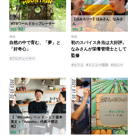
【ほみカリー】ほみさん、なみさ
MTBワールドカップレーサー
ん
02
3
VOL.
VOL.
地域
地域
自然の中で育む、「夢」と
初のスパイス弁当は大好評。
「好奇心」
なみさんが栄養管理士として
監修
#プロデューサー
#カフェ
#メニュー開発
#カレー
2023.03.02
2021.01.05
【「Mo:take」ヘッ ドシェフ 坂本
英文 ×「Yuinchu」代表 小野正
視】
1
VOL.