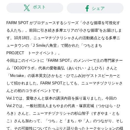
ポスト
シェア
FARM SPOT がプロデュースするシリーズ「小さな循環を可視化す
る人たち」。前回に引き続き多摩エリアの“小さな循環”をお届けしま
す。10月18日、ニューマチヅクリシャさんの活動拠点となる多摩ニ
ュータウンの「J Smile八角堂」で開かれた「つちとまち
PROJECT トークイベント」。
今回はこのイベントに『FARM SPOT』のメンバーで土の専門家チー
ム「DOJOYラボ」代表の愛敬義弘（あいけい・よしひろ）さんと
「Mo:take」の坂本英文(さかもと・ひでふみ)がゲストスピーカーと
して招かれました。FARM SPOTとしても、ニューマチヅクリシャさ
んとの初のコラボイベントです。
Vol.1では、愛敬さんと坂本の講演内容を振り返りました。今回の
Vol.2では、一般社団法人まちやまの代表・塚原宏城（つかはら・ひ
ろき）さんと、ニューマチヅクリシャの杉山智子（すぎやま・とも
こ）さんも加わって、「つち」と「まち」や「人」のつながり、そし
て、その可能性についてたっぷりと語り合ったトークセッションの様