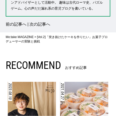
ンアドバイザーとして活動中。 趣味は古代ローマ史、パズル
ゲーム。心の声だだ漏れ系の育児ブログを書いている。
前の記事へ
|
次の記事へ
Mo:take MAGAZINE
>
[Vol.2]「突き抜けたケーキを作りたい」お菓子プロ
デューサーの実験と挑戦
RECOMMEND
おすすめ記事
2023.08.10
2021.04.27