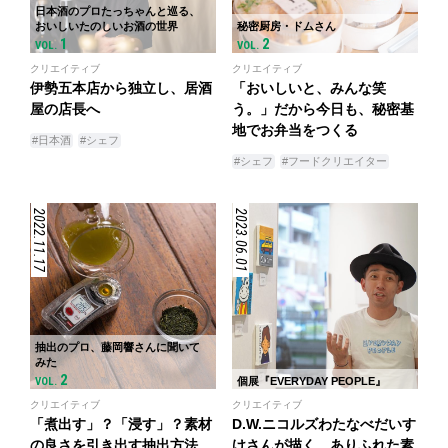
日本酒のプロたっちゃんと巡る、
おいしいたのしいお酒の世界
秘密厨房・ドムさん
1
2
VOL.
VOL.
クリエイティブ
クリエイティブ
伊勢五本店から独立し、居酒
「おいしいと、みんな笑
屋の店長へ
う。」だから今日も、秘密基
地でお弁当をつくる
#日本酒
#シェフ
#シェフ
#フードクリエイター
2022.11.17
2023.06.01
抽出のプロ、藤岡響さんに聞いて
みた
2
VOL.
個展『EVERYDAY PEOPLE』
クリエイティブ
クリエイティブ
「煮出す」？「浸す」？素材
D.W.ニコルズわたなべだいす
の良さを引き出す抽出方法
けさんが描く、ありふれた素