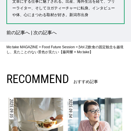
文章にする仕事に魅了される。出産、海外生活を経て、フリ
ーライター、そしてヨガティーチャーに転身。インタビュー
や体、心にまつわる取材が好き。新潟市出身
前の記事へ
|
次の記事へ
Mo:take MAGAZINE
>
Food Future Session
>
[Vol.2]飲食の固定観念を越境
し、見たことのない景色が見たい【藤岡響 × Mo:take】
RECOMMEND
おすすめ記事
2025.09.05
2025.09.04