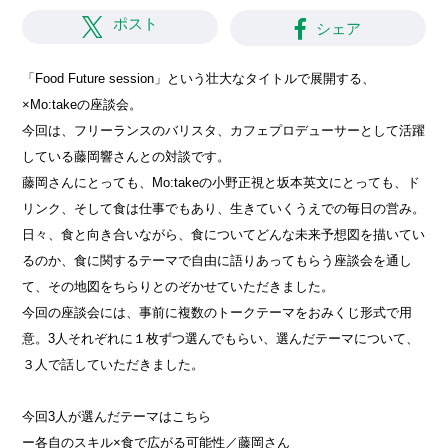
ポスト
シェア
「Food Future session」という壮大なタイトルで展開する、
×Mo:takeの座談会。
今回は、フリーランスのバリスタ、カフェプロデューサーとして活躍
している藤岡響さんとの対談です。
藤岡さんにとっても、Mo:takeの小野正視と坂本英文にとっても、ド
リンク、そして食は仕事でもあり、生きていくうえでの毎日の営み。
日々、食と向き合いながら、食についてどんな未来予想図を描いてい
るのか、食に関するテーマで自由に語りあってもらう座談会を通し
て、その地図をちらりとのぞかせていただきました。
今回の座談会には、事前に複数のトークテーマをおみくじ形式で用
意。3人それぞれに１枚ずつ選んでもらい、選んだテーマについて、
３人で話していただきました。
今回3人が選んだテーマはこちら
ー各自のスキル×食で広がる可能性／藤岡さん