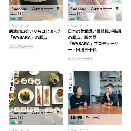
「WASARA」プロデューサー・田
「WASARA」プロデューサー・田
辺三千代
辺三千代
02
01
VOL.
VOL.
クリエイティブ
クリエイティブ
偶然の出会いからはじまった
日本の美意識と価値観が発想
『WASARA』の原点
の原点。紙の器
「WASARA」プロデューサ
#プロデューサー
ー・田辺三千代
#プロデューサー
2025.09.05
2021.12.07
「WASARA」プロデューサー・田
辺三千代
【藤岡響 × Mo:take】
03
1
VOL.
VOL.
クリエイティブ
クリエイティブ