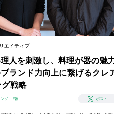
リエイティブ
]器が料理人を刺激し、料理が器の魅
のブランド力向上に繋げるクレ
ング戦略
ィング
#器
ポスト