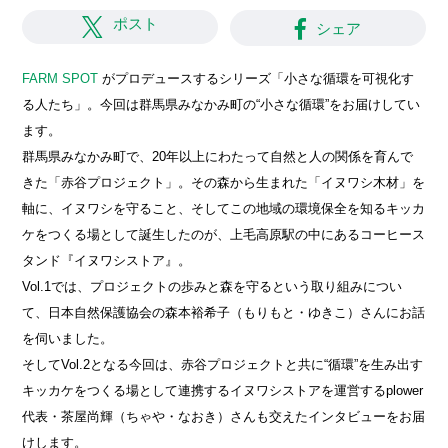
ポスト
シェア
FARM SPOT
がプロデュースするシリーズ「小さな循環を可視化す
る人たち」。今回は群馬県みなかみ町の“小さな循環”をお届けしてい
ます。
群馬県みなかみ町で、20年以上にわたって自然と人の関係を育んで
きた「赤谷プロジェクト」。その森から生まれた「イヌワシ木材」を
軸に、イヌワシを守ること、そしてこの地域の環境保全を知るキッカ
ケをつくる場として誕生したのが、上毛高原駅の中にあるコーヒース
タンド『イヌワシストア』。
Vol.1では、プロジェクトの歩みと森を守るという取り組みについ
て、日本自然保護協会の森本裕希子（もりもと・ゆきこ）さんにお話
を伺いました。
そしてVol.2となる今回は、赤谷プロジェクトと共に“循環”を生み出す
キッカケをつくる場として連携するイヌワシストアを運営するplower
代表・茶屋尚輝（ちゃや・なおき）さんも交えたインタビューをお届
けします。