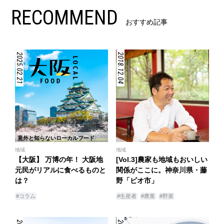
RECOMMEND
おすすめ記事
2025.02.21
2018.12.04
意外と知らないローカルフード
地域
地域
【大阪】 万博の年！ 大阪地
[Vol.3]農家も地域もおいしい
元民がリアルに食べるものと
関係がここに。神奈川県・藤
は？
野「ビオ市」
#コラム
#生産者
#農業
#野菜