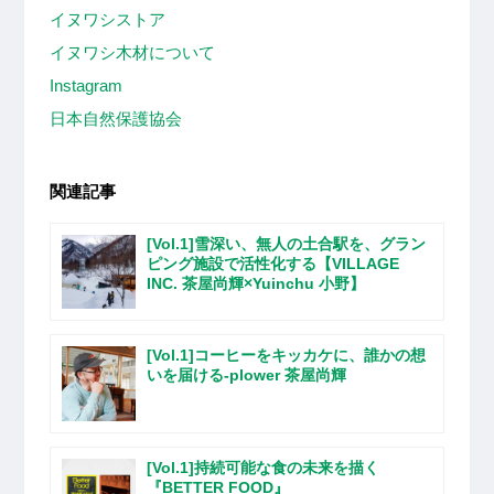
イヌワシストア
イヌワシ木材について
Instagram
日本自然保護協会
関連記事
[Vol.1]雪深い、無人の土合駅を、グラン
ピング施設で活性化する【VILLAGE
INC. 茶屋尚輝×Yuinchu 小野】
[Vol.1]コーヒーをキッカケに、誰かの想
いを届ける-plower 茶屋尚輝
[Vol.1]持続可能な食の未来を描く
『BETTER FOOD』