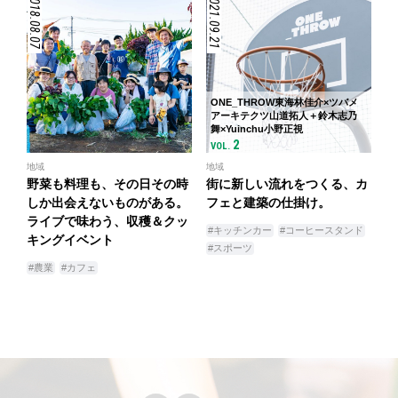
2018.08.07
2021.09.21
ONE_THROW東海林佳介×ツバメ
アーキテクツ山道拓人＋鈴木志乃
舞×Yuinchu小野正視
2
VOL.
地域
地域
野菜も料理も、その日その時
街に新しい流れをつくる、カ
しか出会えないものがある。
フェと建築の仕掛け。
ライブで味わう、収穫＆クッ
#キッチンカー
#コーヒースタンド
キングイベント
#スポーツ
#農業
#カフェ