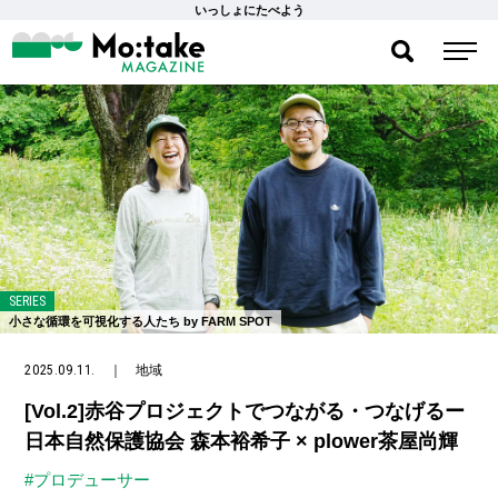
いっしょにたべよう
SERIES
小さな循環を可視化する人たち by FARM SPOT
2025.09.11.
｜
地域
[Vol.2]赤谷プロジェクトでつながる・つなげるー
日本自然保護協会 森本裕希子 × plower茶屋尚輝
#プロデューサー