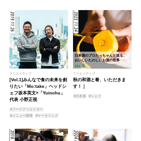
2019.11.26
2023.11.24
日本酒のプロたっちゃんと巡る、
おいしいたのしいお酒の世界
5
VOL.
クリエイティブ
クリエイティブ
[Vol.1]みんなで食の未来を創
秋の和酒と肴、いただきま
りたい「Mo:take」ヘッドシ
す！｜
ェフ坂本英文×「Yuinchu」
#日本酒
#シェフ
代表 小野正視
#フードクリエイター
#メニュー開発
#ケータリング
2018.12.19
2024.03.14