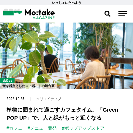
いっしょにたべよう
SERIES
食を起点としたコト起こしの舞台裏
2022.10.25.
｜
クリエイティブ
植物に囲まれて過ごすカフェタイム。「Green
POP UP」で、人と緑がもっと近くなる
#カフェ
#メニュー開発
#ポップアップストア