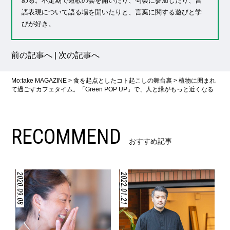
める。不定期で短歌の会を開いたり、句会に参加したり、言
語表現について語る場を開いたりと、言葉に関する遊びと学
びが好き。
前の記事へ
|
次の記事へ
Mo:take MAGAZINE
>
食を起点としたコト起こしの舞台裏
>
植物に囲まれ
て過ごすカフェタイム。「Green POP UP」で、人と緑がもっと近くなる
RECOMMEND
おすすめ記事
2020.09.08
2022.01.21