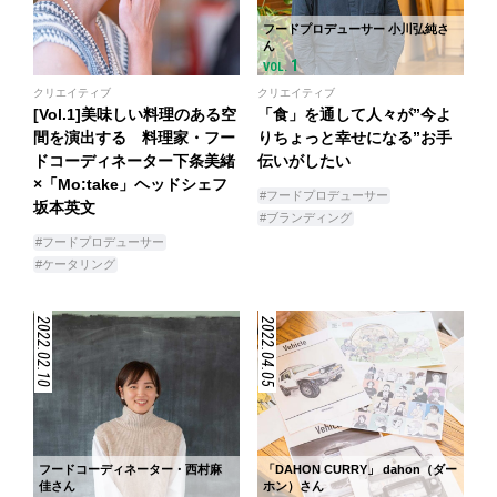
フードプロデューサー 小川弘純さ
ん
1
VOL.
クリエイティブ
クリエイティブ
[Vol.1]美味しい料理のある空
「食」を通して人々が”今よ
間を演出する 料理家・フー
りちょっと幸せになる”お手
ドコーディネーター下条美緒
伝いがしたい
×「Mo:take」ヘッドシェフ
#フードプロデューサー
坂本英文
#ブランディング
#フードプロデューサー
#ケータリング
2022.02.10
2022.04.05
フードコーディネーター・西村麻
「DAHON CURRY」 dahon（ダー
佳さん
ホン）さん