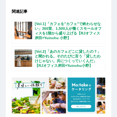
関連記事
[Vol.1]「カフェを”カフェ”で終わらせな
い」360室、1,500人が働くスモールオフ
ィスを1階から盛り上げる【RJオフィス
岸田×Yuinchu 小野】
[Vol.2]「あのカフェどこに貸したの？」
と聞かれる。そのたびに言う「貸したわ
けじゃない。共につくっていくんだ」
【RJオフィス岸田×Yuinchu小野】