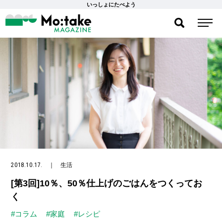
いっしょにたべよう
2018.10.17.
｜
生活
[第3回]10％、50％仕上げのごはんをつくってお
く
#コラム
#家庭
#レシピ