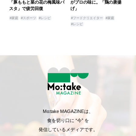
「豚ももと菜の花の梅風味パ
がプロの味に。「鶏の唐揚
スタ」で疲労回復
げ」
#家庭
#スポーツ
#レシピ
#フードクリエイター
#家庭
#レシピ
Mo:take MAGAZINEは、
食を切り口に “今” を
発信しているメディアです。