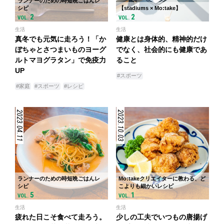
ランナーのための時短晩ごはんレ
シピ
【stadiums × Mo:take】
2
2
VOL.
VOL.
生活
生活
真冬でも元気に走ろう！「か
健康とは身体的、精神的だけ
ぼちゃとさつまいものヨーグ
でなく、社会的にも健康であ
ルトマヨグラタン」で免疫力
ること
UP
#スポーツ
#家庭
#スポーツ
#レシピ
2023.04.11
2023.10.03
ランナーのための時短晩ごはんレ
Mo:takeクリエイターに教わる、ど
シピ
こよりも細かいレシピ
5
1
VOL.
VOL.
生活
生活
疲れた日こそ食べて走ろう。
少しの工夫でいつもの唐揚げ