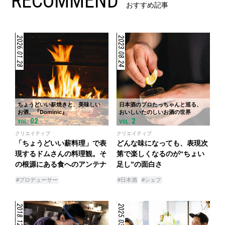
RECOMMEND
おすすめ記事
2026.01.28
2023.08.24
ちょうどいい薪焼きと、美味しい
日本酒のプロたっちゃんと巡る、
お酒。『Dominic』
おいしいたのしいお酒の世界
02
2
VOL.
VOL.
クリエイティブ
クリエイティブ
「ちょうどいい薪料理」で表
どんな味になっても、表現次
現するドムさんの料理観。そ
第で楽しくなるのが“ちょい
の根源にある食へのアンテナ
足し”の面白さ
#プロデューサー
#日本酒
#シェフ
2018.12.19
2025.03.27