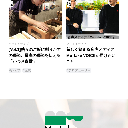
音声メディア『Mo:take VOICE』
クリエイティブ
クリエイティブ
[Vol.1]熱々のご飯に削りたて
新しく始まる音声メディア
の鰹節。最高の鰹節を伝える
Mo:take VOICEが届けたい
「かつお食堂」
こと
#シェフ
#漁業
#プロデューサー