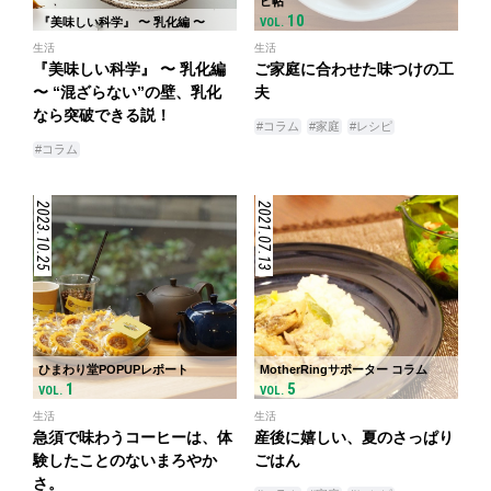
ピ帖
10
『美味しい科学』 〜 乳化編 〜
VOL.
生活
生活
『美味しい科学』 〜 乳化編
ご家庭に合わせた味つけの工
〜 “混ざらない”の壁、乳化
夫
なら突破できる説！
#コラム
#家庭
#レシピ
#コラム
2023.10.25
2021.07.13
ひまわり堂POPUPレポート
MotherRingサポーター コラム
1
5
VOL.
VOL.
生活
生活
急須で味わうコーヒーは、体
産後に嬉しい、夏のさっぱり
験したことのないまろやか
ごはん
さ。