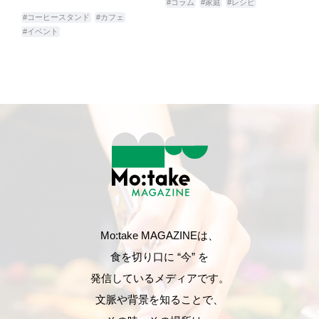
#コラム
#家庭
#レシピ
#コーヒースタンド
#カフェ
#イベント
Mo:take MAGAZINEは、
食を切り口に “今” を
発信しているメディアです。
文脈や背景を知ることで、