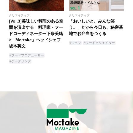
秘密厨房・ドムさん
1
VOL.
クリエイティブ
クリエイティブ
[Vol.3]美味しい料理のある空
「おいしいと、みんな笑
間を演出する 料理家・フー
う。」だから今日も、秘密基
ドコーディネーター下条美緒
地でお弁当をつくる
×「Mo:take」ヘッドシェフ
#シェフ
#フードクリエイター
坂本英文
#フードプロデューサー
#ケータリング