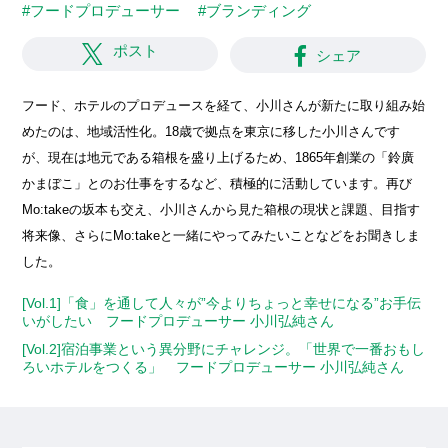
#フードプロデューサー
#ブランディング
ポスト
シェア
フード、ホテルのプロデュースを経て、小川さんが新たに取り組み始
めたのは、地域活性化。18歳で拠点を東京に移した小川さんです
が、現在は地元である箱根を盛り上げるため、1865年創業の「鈴廣
かまぼこ」とのお仕事をするなど、積極的に活動しています。再び
Mo:takeの坂本も交え、小川さんから見た箱根の現状と課題、目指す
将来像、さらにMo:takeと一緒にやってみたいことなどをお聞きしま
した。
[Vol.1]「食」を通して人々が”今よりちょっと幸せになる”お手伝
いがしたい フードプロデューサー 小川弘純さん
[Vol.2]宿泊事業という異分野にチャレンジ。「世界で一番おもし
ろいホテルをつくる」 フードプロデューサー 小川弘純さん