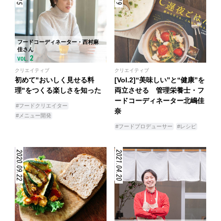
フードコーディネーター・西村麻
佳さん
2
VOL.
クリエイティブ
クリエイティブ
初めて"おいしく見せる料
[Vol.2]“美味しい”と“健康”を
理"をつくる楽しさを知った
両立させる 管理栄養士・フ
ードコーディネーター北嶋佳
#フードクリエイター
奈
#メニュー開発
#フードプロデューサー
#レシピ
2020.09.22
2021.04.20