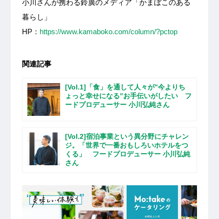
小川さんが携わる鈴廣のメディア「かまぼこのある
暮らし」
HP：
https://www.kamaboko.com/column/?pctop
関連記事
[Vol.1]「食」を通して人々が”今よりち
ょっと幸せになる”お手伝いがしたい フ
ードプロデューサー 小川弘純さん
[Vol.2]宿泊事業という異分野にチャレン
ジ。「世界で一番おもしろいホテルをつ
くる」 フードプロデューサー 小川弘純
さん