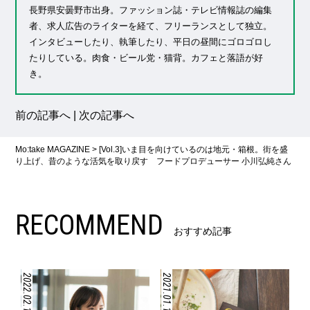
長野県安曇野市出身。ファッション誌・テレビ情報誌の編集
者、求人広告のライターを経て、フリーランスとして独立。
インタビューしたり、執筆したり、平日の昼間にゴロゴロし
たりしている。肉食・ビール党・猫背。カフェと落語が好
き。
前の記事へ
|
次の記事へ
Mo:take MAGAZINE
>
[Vol.3]いま目を向けているのは地元・箱根。街を盛
り上げ、昔のような活気を取り戻す フードプロデューサー 小川弘純さん
RECOMMEND
おすすめ記事
2022.02.15
2021.01.19