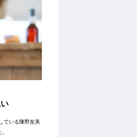
思い
している
陳
野友美
た。