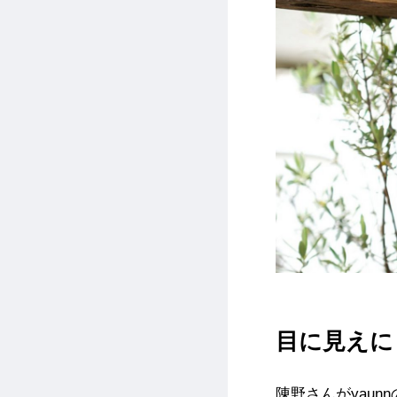
目に見えに
陳
野さんがyaun