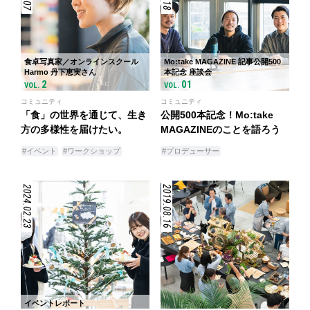
食卓写真家／オンラインスクール
Mo:take MAGAZINE 記事公開500
Harmo 丹下恵実さん
本記念 座談会
2
01
VOL.
VOL.
コミュニティ
コミュニティ
「食」の世界を通じて、生き
公開500本記念！Mo:take
方の多様性を届けたい。
MAGAZINEのことを語ろう
#イベント
#ワークショップ
#プロデューサー
2024.02.23
2019.08.16
イベントレポート