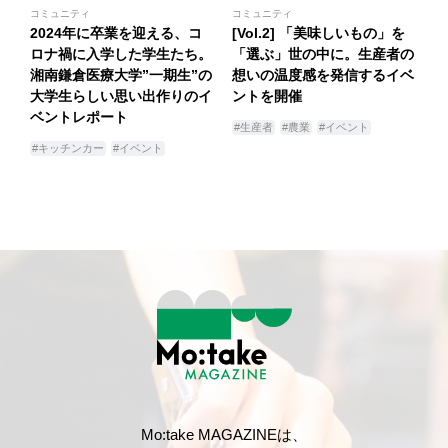
コミュニティ
コミュニティ
2024年に卒業を迎える、コ
[Vol.2] 「美味しいもの」を
ロナ禍に入学した学生たち。
「選ぶ」世の中に。生産者の
湘南鎌倉医療大学”一期生”の
想いの温度感を発信するイベ
大学生らしい思い出作りのイ
ントを開催
ベントレポート
#生産者
#農業
#イベント
#キッチンカー
#イベント
Mo:take MAGAZINEは、