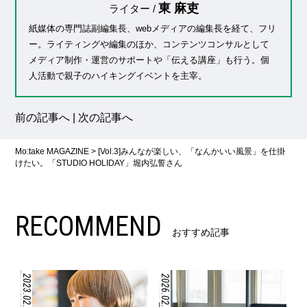
東 麻吏
ライター /
紙媒体の専門誌副編集長、webメディアの編集長を経て、フリ
ー。ライティングや編集のほか、コンテンツコンサルとして
メディア制作・運営のサポートや「伝える講座」も行う。個
人活動で親子のハイキングイベントを主宰。
前の記事へ
|
次の記事へ
Mo:take MAGAZINE
>
[Vol.3]みんなが楽しい、「なんかいい風景」を仕掛
けたい。「STUDIO HOLIDAY」堀内弘誓さん
RECOMMEND
おすすめ記事
2023.02.07
2026.02.18