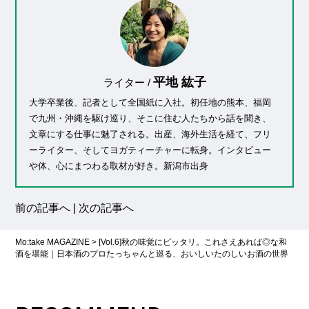
平地 紘子
ライター /
大学卒業後、記者として全国紙に入社。初任地の熊本、福岡
で九州・沖縄を駆け巡り、そこに住む人たちから話を聞き、
文章にする仕事に魅了される。出産、海外生活を経て、フリ
ーライター、そしてヨガティーチャーに転身。インタビュー
や体、心にまつわる取材が好き。新潟市出身
前の記事へ
|
次の記事へ
Mo:take MAGAZINE
>
[Vol.6]秋の味覚にピッタリ。これさえあれば◎な和
酒を堪能｜日本酒のプロたっちゃんと巡る、おいしいたのしいお酒の世界