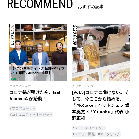
RECOMMEND
おすすめ記事
2023.06.13
2020.06.09
【Sコンサルティング 軽部×RJオフ
ィス 岸田×Yuinchu 小野】
1
VOL.
クリエイティブ
クリエイティブ
コロナ禍が明けた今、IsaI
[Vol.3]コロナに負けない。そ
AkasakA が始動！
して、今ここから始める。
「Mo:take」ヘッドシェフ 坂
#プロデューサー
本英文 ×「Yuinchu」代表 小
#コミュニティマネージャー
野正視
#フードクリエイター
#メニュー開発
#ケータリング