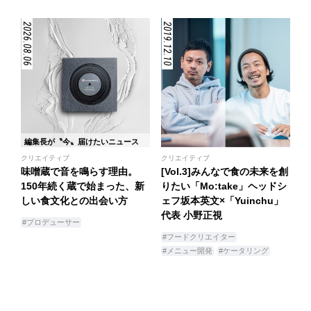
2026.08.06
2019.12.10
編集長が〝今〟届けたいニュース
クリエイティブ
クリエイティブ
味噌蔵で音を鳴らす理由。
[Vol.3]みんなで食の未来を創
150年続く蔵で始まった、新
りたい「Mo:take」ヘッドシ
しい食文化との出会い方
ェフ坂本英文×「Yuinchu」
代表 小野正視
#プロデューサー
#フードクリエイター
#メニュー開発
#ケータリング