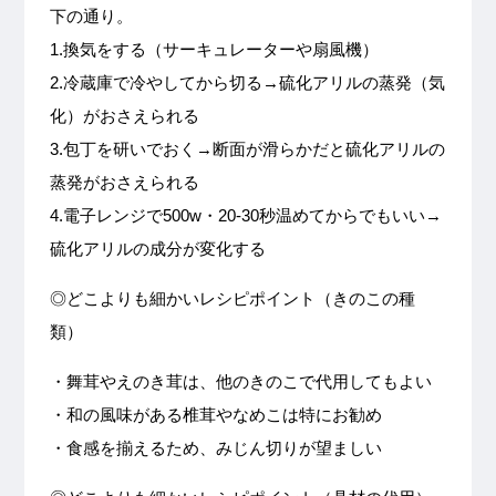
下の通り。
1.換気をする（サーキュレーターや扇風機）
2.冷蔵庫で冷やしてから切る→硫化アリルの蒸発（気
化）がおさえられる
3.包丁を研いでおく→断面が滑らかだと硫化アリルの
蒸発がおさえられる
4.電子レンジで500w・20-30秒温めてからでもいい→
硫化アリルの成分が変化する
◎どこよりも細かいレシピポイント（きのこの種
類）
・舞茸やえのき茸は、他のきのこで代用してもよい
・和の風味がある椎茸やなめこは特にお勧め
・食感を揃えるため、みじん切りが望ましい