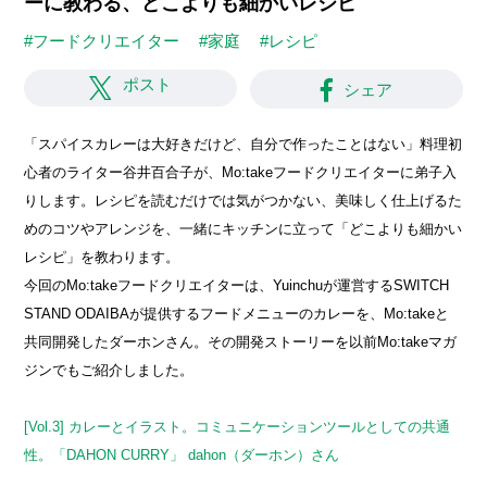
ーに教わる、どこよりも細かいレシピ
#フードクリエイター
#家庭
#レシピ
ポスト
シェア
「スパイスカレーは大好きだけど、自分で作ったことはない」料理初
心者のライター谷井百合子が、Mo:takeフードクリエイターに弟子入
りします。レシピを読むだけでは気がつかない、美味しく仕上げるた
めのコツやアレンジを、一緒にキッチンに立って「どこよりも細かい
レシピ」を教わります。
今回のMo:takeフードクリエイターは、Yuinchuが運営するSWITCH
STAND ODAIBAが提供するフードメニューのカレーを、Mo:takeと
共同開発したダーホンさん。その開発ストーリーを以前Mo:takeマガ
ジンでもご紹介しました。
[Vol.3] カレーとイラスト。コミュニケーションツールとしての共通
性。「DAHON CURRY」 dahon（ダーホン）さん