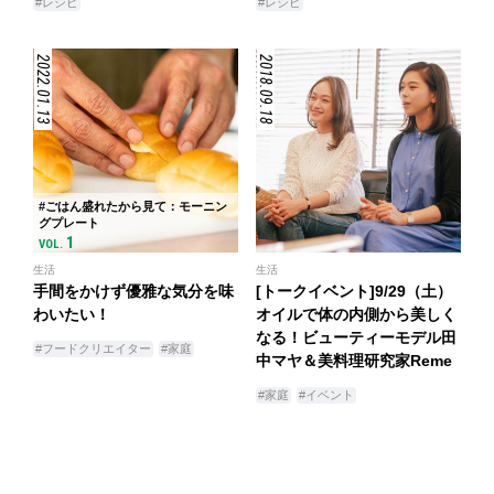
#レシピ
#レシピ
2022.01.13
2018.09.18
#ごはん盛れたから見て：モーニン
グプレート
1
VOL.
生活
生活
手間をかけず優雅な気分を味
[トークイベント]9/29（土）
わいたい！
オイルで体の内側から美しく
なる！ビューティーモデル田
#フードクリエイター
#家庭
中マヤ＆美料理研究家Reme
#家庭
#イベント