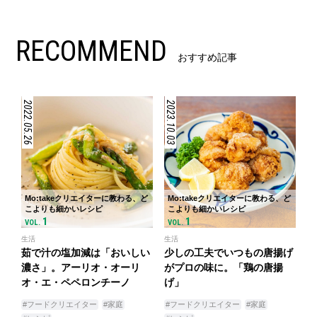
RECOMMEND
おすすめ記事
2022.05.26
2023.10.03
Mo:takeクリエイターに教わる、ど
Mo:takeクリエイターに教わる、ど
こよりも細かいレシピ
こよりも細かいレシピ
1
1
VOL.
VOL.
生活
生活
茹で汁の塩加減は「おいしい
少しの工夫でいつもの唐揚げ
濃さ」。アーリオ・オーリ
がプロの味に。「鶏の唐揚
オ・エ・ペペロンチーノ
げ」
#フードクリエイター
#家庭
#フードクリエイター
#家庭