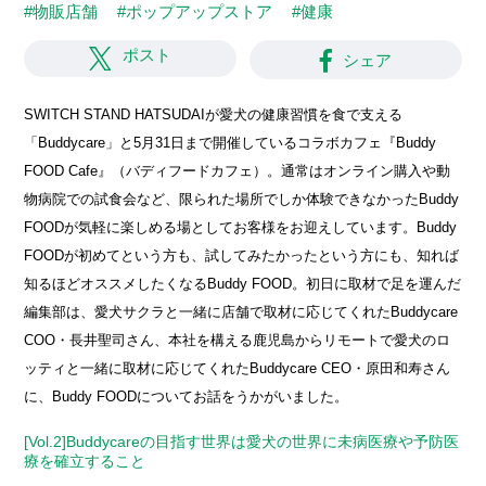
#物販店舗
#ポップアップストア
#健康
ポスト
シェア
SWITCH STAND HATSUDAIが愛犬の健康習慣を食で支える
「Buddycare」と5月31日まで開催しているコラボカフェ『Buddy
FOOD Cafe』（バディフードカフェ）。通常はオンライン購入や動
物病院での試食会など、限られた場所でしか体験できなかったBuddy
FOODが気軽に楽しめる場としてお客様をお迎えしています。Buddy
FOODが初めてという方も、試してみたかったという方にも、知れば
知るほどオススメしたくなるBuddy FOOD。初日に取材で足を運んだ
編集部は、愛犬サクラと一緒に店舗で取材に応じてくれたBuddycare
COO・長井聖司さん、本社を構える鹿児島からリモートで愛犬のロ
ッティと一緒に取材に応じてくれたBuddycare CEO・原田和寿さん
に、Buddy FOODについてお話をうかがいました。
[Vol.2]Buddycareの目指す世界は愛犬の世界に未病医療や予防医
療を確立すること