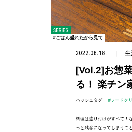
SERIES
#ごはん盛れたから見て
2022.08.18.
｜
生
[Vol.2
る！ 楽チン
ハッシュタグ
#フードク
料理は盛り付けがすベて！
っと残念になってしまうこ