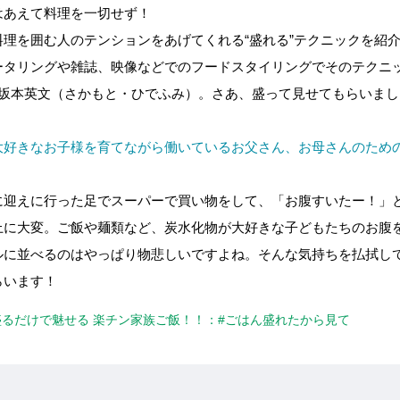
はあえて料理を一切せず！
理を囲む人のテンションをあげてくれる“盛れる”テクニックを紹介
ータリングや雑誌、映像などでのフードスタイリングでそのテクニ
ェフの坂本英文（さかもと・ひでふみ）。さあ、盛って見せてもらいま
大好きなお子様を育てながら働いているお父さん、お母さんのため
に迎えに行った足でスーパーで買い物をして、「お腹すいたー！」
上に大変。ご飯や麺類など、炭水化物が大好きな子どもたちのお腹
ルに並べるのはやっぱり物悲しいですよね。そんな気持ちを払拭し
らいます！
ぞ、盛るだけで魅せる 楽チン家族ご飯！！：#ごはん盛れたから見て