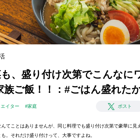
活
]お惣菜も、盛り付け次第でこんな
家族ご飯！！：#ごはん盛れた
リエイター
#家庭
ポスト
なんてことはありませんが、同じ料理でも盛り付け次第で豪華に見
とも。それだけ盛り付けって、大事ですよね。