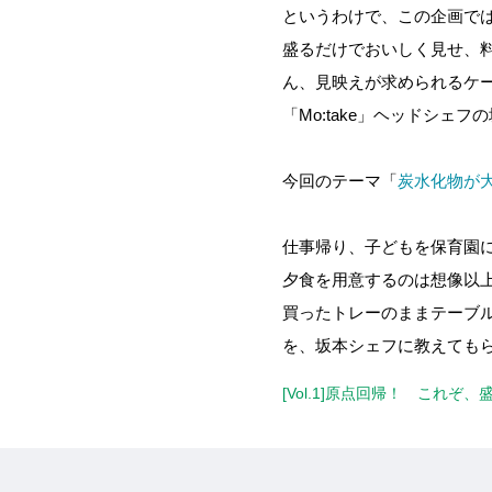
というわけで、この企画で
盛るだけでおいしく見せ、料
ん、見映えが求められるケ
「Mo:take」ヘッドシ
今回のテーマ「
炭水化物が
仕事帰り、子どもを保育園
夕食を用意するのは想像以
買ったトレーのままテーブ
を、坂本シェフに教えても
[Vol.1]原点回帰！ これ