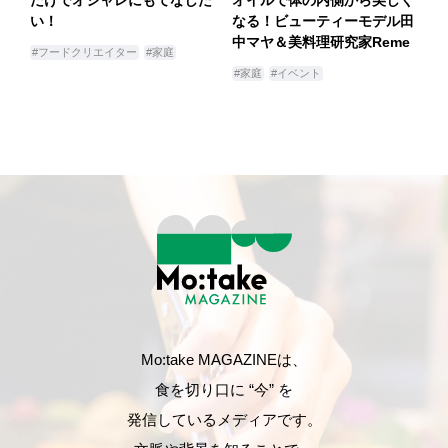
だけでオシャレにもてなした
オイルで体の内側から美しく
い！
なる！ビューティーモデル田
中マヤ＆美料理研究家Reme
#フードクリエイター
#家庭
#家庭
#イベント
Mo:take MAGAZINEは、
食を切り口に “今” を
発信しているメディアです。