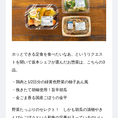
ホッとできる定食を食べたいなあ、というリクエス
トを聞いて坂本シェフが選んだお惣菜は、こちらの3
品。
・鶏肉と1/2日分の緑黄色野菜の柚子あん風
・挽きたて胡椒使用！旨辛胡瓜
・金ごま香る国産ごぼうの金平
野菜たっぷりのセレクト！ しかも胡瓜の漬物やき
んぴらごぼうという和食の定番が入っているのいい