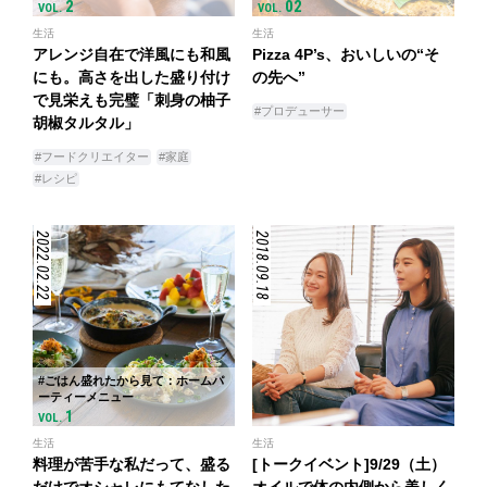
2
02
VOL.
VOL.
生活
生活
アレンジ自在で洋風にも和風
Pizza 4P’s、おいしいの“そ
にも。高さを出した盛り付け
の先へ”
で見栄えも完璧「刺身の柚子
#プロデューサー
胡椒タルタル」
#フードクリエイター
#家庭
#レシピ
2022.02.22
2018.09.18
#ごはん盛れたから見て：ホームパ
ーティーメニュー
1
VOL.
生活
生活
料理が苦手な私だって、盛る
[トークイベント]9/29（土）