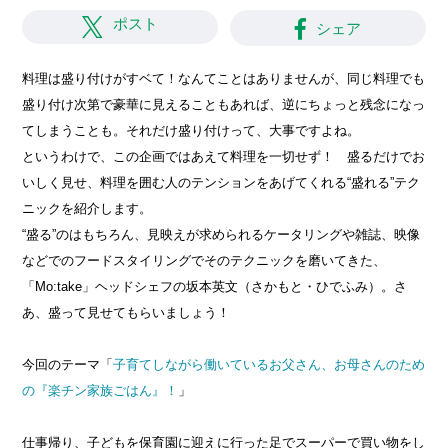
ポスト
シェア
料理は盛り付けがすベて！なんてことはありませんが、同じ料理でも
盛り付け次第で豪華に見えることもあれば、逆にちょっと残念になっ
てしまうことも。それだけ盛り付けって、大事ですよね。
というわけで、この企画ではあえて料理を一切せず！ 盛るだけでお
いしく見せ、料理を囲む人のテンションをあげてくれる“盛れる”テク
ニックを紹介します。
“盛る”のはもちろん、見映えが求められるケータリングや雑誌、映像
などでのフードスタイリングでそのテクニックを磨いてきた、
「Mo:take」ヘッドシェフの坂本英文（さかもと・ひでふみ）。さ
あ、盛って見せてもらいましょう！
今回のテーマ「
子育てしながら働いているお父さん、お母さんのため
の『楽チン家族ごはん』！
」
仕事帰り、子どもを保育園に迎えに行った足でスーパーで買い物をし