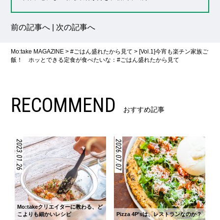
前の記事へ
|
次の記事へ
Mo:take MAGAZINE
>
#ごはん盛れたから見て
>
[Vol.1]今宵も楽チン家族ご
飯！ ホッとできる定食が食べたいな：#ごはん盛れたから見て
RECOMMEND
おすすめ記事
2023.01.26
2026.07.07
Mo:takeクリエイターに教わる、ど
こよりも細かいレシピ
Pizza 4P’sは、レストランなのか？