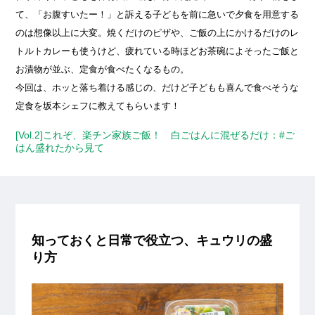
て、「お腹すいたー！」と訴える子どもを前に急いで夕食を用意する
のは想像以上に大変。焼くだけのピザや、ご飯の上にかけるだけのレ
トルトカレーも使うけど、疲れている時ほどお茶碗によそったご飯と
お漬物が並ぶ、定食が食べたくなるもの。
今回は、ホッと落ち着ける感じの、だけど子どもも喜んで食べそうな
定食を坂本シェフに教えてもらいます！
[Vol.2]これぞ、楽チン家族ご飯！ 白ごはんに混ぜるだけ：#ご
はん盛れたから見て
知っておくと日常で役立つ、キュウリの盛
り方