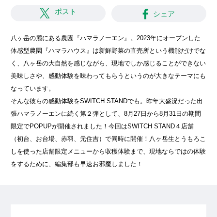
ポスト
シェア
八ヶ岳の麓にある農園『ハマラノーエン』。2023年にオープンした
体感型農園『ハマラハウス』は新鮮野菜の直売所という機能だけでな
く、八ヶ岳の大自然を感じながら、現地でしか感じることができない
美味しさや、感動体験を味わってもらうというのが大きなテーマにも
なっています。
そんな彼らの感動体験をSWITCH STANDでも。昨年大盛況だった出
張ハマラノーエンに続く第２弾として、8月27日から8月31日の期間
限定でPOPUPが開催されました！今回はSWITCH STAND４店舗
（初台、お台場、赤羽、元住吉）で同時に開催！八ヶ岳生とうもろこ
しを使った店舗限定メニューから収穫体験まで、現地ならではの体験
をするために、編集部も早速お邪魔しました！