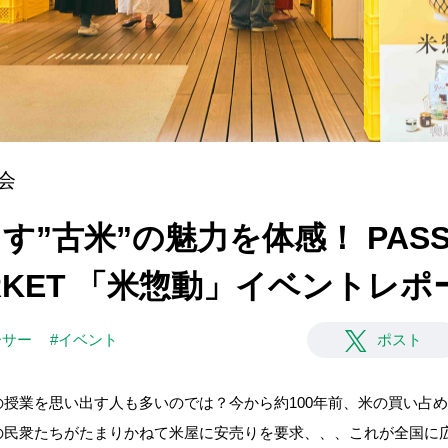
会
”古米”の魅力を体感！ PASS 
ARKET 「米惣動」イベントレポ
ーサー
#イベント
ポスト
授業を思い出す人も多いのでは？今から約100年前、米の買い占
の民衆たちがたまりかねて米屋に安売りを要求、、、これが全国に