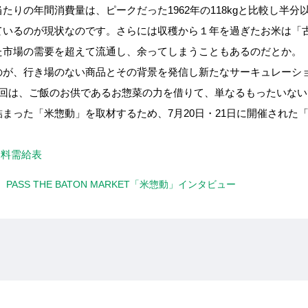
たりの年間消費量は、ピークだった1962年の118kgと比較し半
ているのが現状なのです。さらには収穫から１年を過ぎたお米は「
た市場の需要を超えて流通し、余ってしまうこともあるのだとか。
のが、行き場のない商品とその背景を発信し新たなサーキュレーシ
N」。今回は、ご飯のお供であるお惣菜の力を借りて、単なるもったい
った「米惣動」を取材するため、7月20日・21日に開催された「PASS
食料需給表
ASS THE BATON MARKET「米惣動」インタビュー