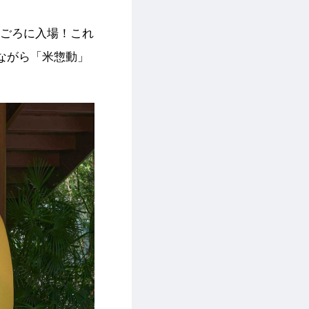
0ごろに入場！これ
ながら「米惣動」