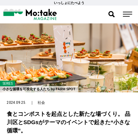
いっしょにたべよう
SERIES
小さな循環を可視化する人たち by FARM SPOT
2024.09.25.
｜
社会
食とコンポストを起点とした新たな場づくり。 品
川区とSDGsがテーマのイベントで起きた“小さな
循環”。