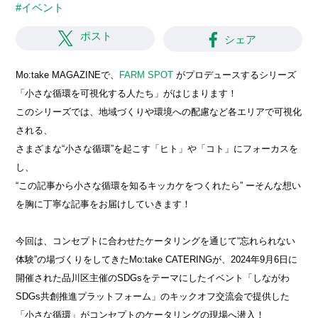
#イベント
ポスト
シェア
Mo:take MAGAZINEで、
FARM SPOT
がプロデュースするシリーズ
「小さな循環を可視化する人たち」がはじまります！
このシリーズでは、地域づくりや環境への配慮など各エリアで可視化
される、
さまざまな“小さな循環”を起こす「ヒト」や「コト」にフォーカスを
し、
“この記事から小さな循環を知るキッカケをつくれたら” ーそんな想い
を胸に丁寧な記事をお届けしていきます！
今回は、コンセプトに合わせたケータリングを通じて“忘れられない
体験”の場づくりをしてきたMo:take CATERINGが、2024年9月6日に
開催された品川区主催のSDGsをテーマにしたイベント「しながわ
SDGs共創推進プラットフォーム」のキックオフ交流会で提供した
「小さな循環」がコンセプトのケータリングの現場へ潜入！