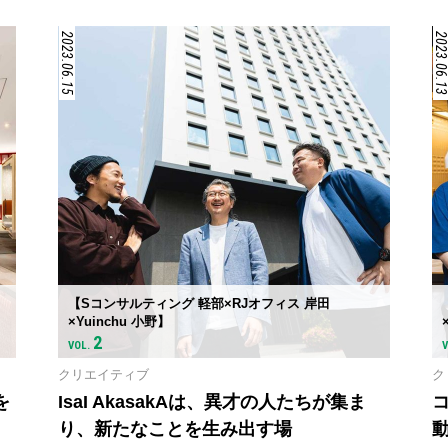
2023.06.15
2023.06.1
【Sコンサルティング 軽部×RJオフィス 岸田
×Yuinchu 小野】
2
VOL.
クリエイティブ
ク
を
IsaI AkasakAは、異才の人たちが集ま
コ
り、新たなことを生み出す場