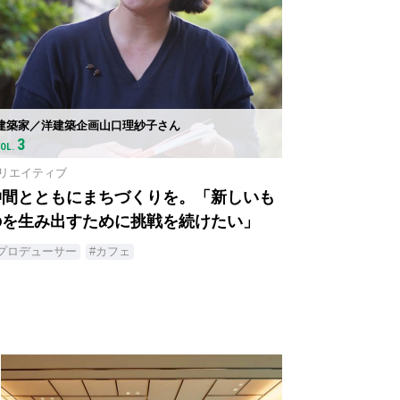
建築家／洋建築企画山口理紗子さん
3
VOL.
リエイティブ
仲間とともにまちづくりを。「新しいも
のを生み出すために挑戦を続けたい」
#プロデューサー
#カフェ
2