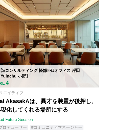
【Sコンサルティング 軽部×RJオフィス 岸田
×Yuinchu 小野】
4
VOL.
リエイティブ
saI AkasakAは、異才を装置が後押し、
具現化してくれる場所にする
od Future Session
#プロデューサー
#コミュニティマネージャー