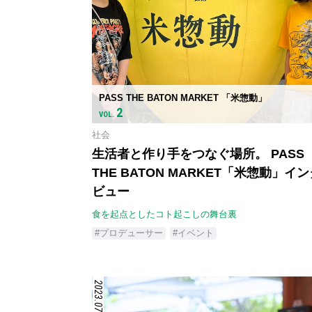
PASS THE BATON MARKET 「米惣動」
2
VOL.
社会
生活者と作り手をつなぐ場所。 PASS
THE BATON MARKET「米惣動」イ
ビュー
食を起点としたコト起こしの舞台裏
#プロデューサー
#イベント
2023.07.20