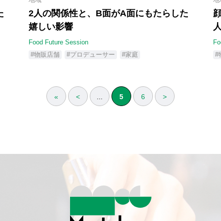
た
2人の関係性と、B面がA面にもたらした
嬉しい影響
Food Future Session
Fo
#物販店舗
#プロデューサー
#家庭
«
<
...
5
6
>