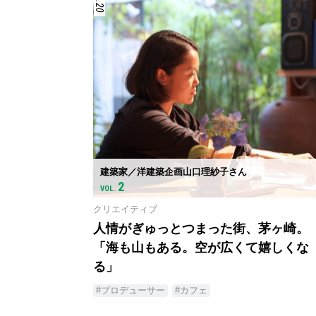
建築家／洋建築企画山口理紗子さん
2
VOL.
クリエイティブ
人情がぎゅっとつまった街、茅ヶ崎。
「海も山もある。空が広くて嬉しくな
る」
#プロデューサー
#カフェ