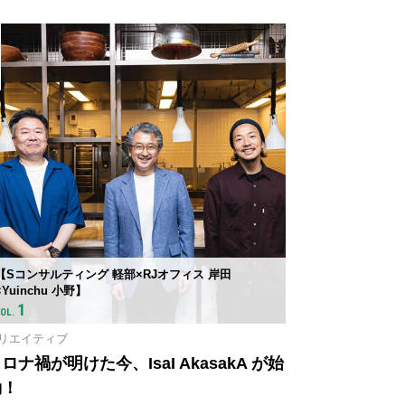
3
【Sコンサルティング 軽部×RJオフィス 岸田
×Yuinchu 小野】
1
VOL.
リエイティブ
ロナ禍が明けた今、IsaI AkasakA が始
動！