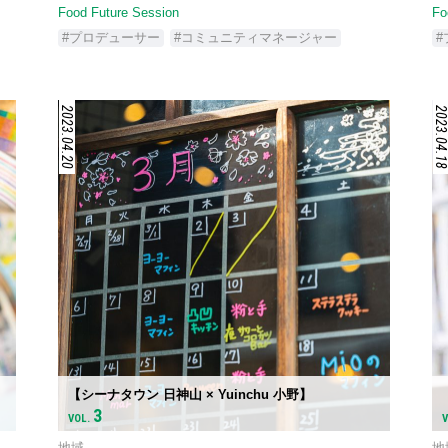
Food Future Session
Fo
#プロデューサー
#コミュニティマネージャー
2023.04.20
2023.04.1
【シーナタウン 日神山 × Yuinchu 小野】
3
VOL.
地域
地