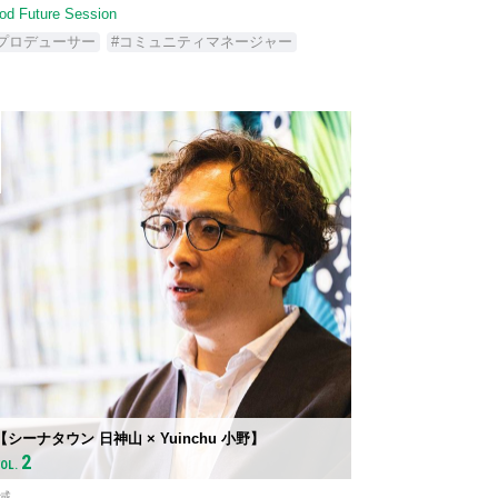
od Future Session
#プロデューサー
#コミュニティマネージャー
8
【シーナタウン 日神山 × Yuinchu 小野】
2
VOL.
域