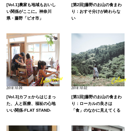
[Vol.1]農家も地域もおいし
[第2回]藤野のお山の食まわ
い関係がここに。神奈川
り：おすそ分けが終わらな
県・藤野「ビオ市」
い
2018.10.09.
2018.10.02.
[Vol.3]カフェからはじまっ
[第1回]藤野のお山の食まわ
た、人と医療、福祉の心地
り：ローカルの良さは
いい関係-FLAT STAND-
「食」のなかに見えてくる