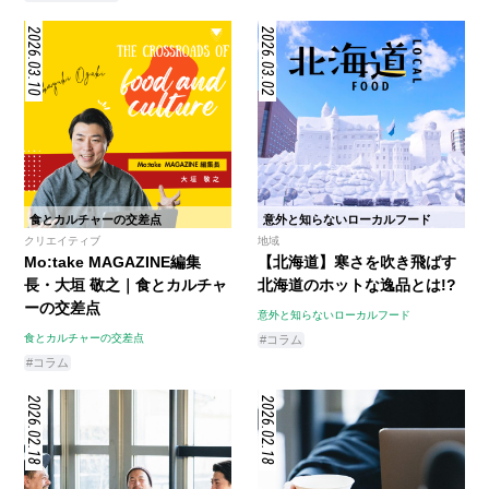
2026.03.10
2026.03.02
食とカルチャーの交差点
意外と知らないローカルフード
クリエイティブ
地域
Mo:take MAGAZINE編集
【北海道】寒さを吹き飛ばす
長・大垣 敬之｜食とカルチャ
北海道のホットな逸品とは!?
ーの交差点
意外と知らないローカルフード
食とカルチャーの交差点
#コラム
#コラム
2026.02.18
2026.02.18