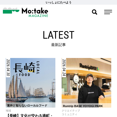
いっしょにたべよう
LATEST
最新記事
2026.04.30
2026.04.24
意外と知らないローカルフード
Runtrip BASE YOYOGI PARK
地域
クリエイティブ
コミュニティ
【長崎】文化が交わる港町・