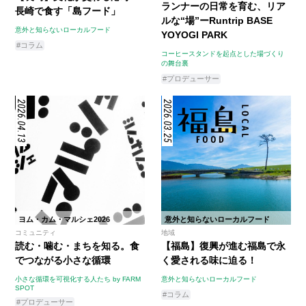
ランナーの日常を育む、リア
長崎で食す「島フード」
ルな“場”ーRuntrip BASE
意外と知らないローカルフード
YOYOGI PARK
#コラム
コーヒースタンドを起点とした場づくり
の舞台裏
#プロデューサー
2026.04.13
2026.03.25
ヨム・カム・マルシェ2026
意外と知らないローカルフード
コミュニティ
地域
読む・噛む・まちを知る。食
【福島】復興が進む福島で永
でつながる小さな循環
く愛される味に迫る！
小さな循環を可視化する人たち by FARM
意外と知らないローカルフード
SPOT
#コラム
#プロデューサー