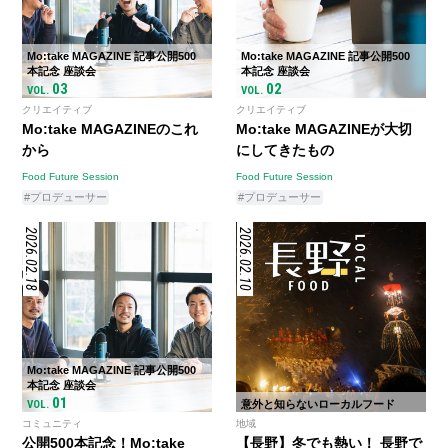
Mo:take MAGAZINE 記事公開500
Mo:take MAGAZINE 記事公開500
本記念 座談会
本記念 座談会
03
02
VOL.
VOL.
クリエイティブ
クリエイティブ
Mo:take MAGAZINEのこれ
Mo:take MAGAZINEが大切
から
にしてきたもの
Food Future Session
Food Future Session
#プロデューサー
#プロデューサー
2026.02.18
2026.02.10
Mo:take MAGAZINE 記事公開500
本記念 座談会
01
VOL.
意外と知らないローカルフード
コミュニティ
地域
公開500本記念！Mo:take
【長野】冬でも熱い！ 長野で