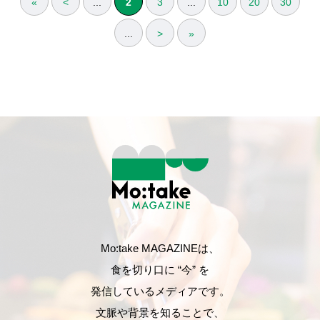
«
<
...
2
3
...
10
20
30
...
>
»
Mo:take MAGAZINEは、
食を切り口に “今” を
発信しているメディアです。
文脈や背景を知ることで、