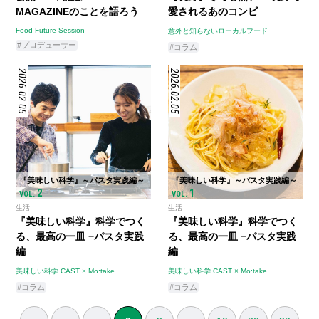
MAGAZINEのことを語ろう
愛されるあのコンビ
Food Future Session
意外と知らないローカルフード
#プロデューサー
#コラム
2026.02.05
2026.02.05
『美味しい科学』～パスタ実践編～
『美味しい科学』～パスタ実践編～
2
1
VOL.
VOL.
生活
生活
『美味しい科学』科学でつく
『美味しい科学』科学でつく
る、最高の一皿 −パスタ実践
る、最高の一皿 −パスタ実践
編
編
美味しい科学 CAST × Mo:take
美味しい科学 CAST × Mo:take
#コラム
#コラム